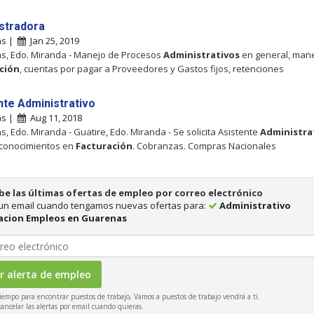
stradora
as |
Jan 25, 2019
s, Edo. Miranda - Manejo de Procesos
Administrativos
en general, man
ción
, cuentas por pagar a Proveedores y Gastos fijos, retenciones
nte Administrativo
as |
Aug 11, 2018
, Edo. Miranda - Guatire, Edo. Miranda - Se solicita Asistente
Administra
 conocimientos en
Facturación
. Cobranzas. Compras Nacionales
be las últimas ofertas de empleo por correo electrónico
 un email cuando tengamos nuevas ofertas para:
Administrativo
acion Empleos en Guarenas
iempo para encontrar puestos de trabajo, Vamos a puestos de trabajo vendrá a ti.
ncelar las alertas por email cuando quieras.