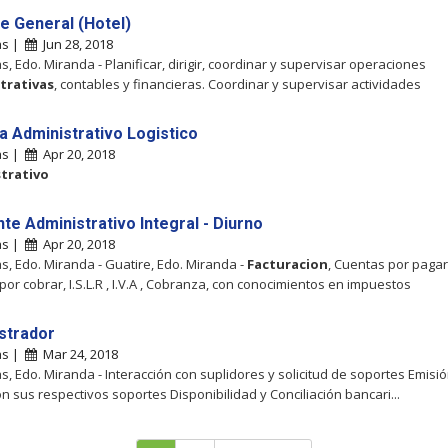
e General (Hotel)
as |
Jun 28, 2018
, Edo. Miranda - Planificar, dirigir, coordinar y supervisar operaciones
trativas
, contables y financieras. Coordinar y supervisar actividades
ta Administrativo Logistico
as |
Apr 20, 2018
trativo
te Administrativo Integral - Diurno
as |
Apr 20, 2018
, Edo. Miranda - Guatire, Edo. Miranda -
Facturacion
, Cuentas por pagar
por cobrar, I.S.L.R , I.V.A , Cobranza, con conocimientos en impuestos
strador
as |
Mar 24, 2018
, Edo. Miranda - Interacción con suplidores y solicitud de soportes Emisi
n sus respectivos soportes Disponibilidad y Conciliación bancari...