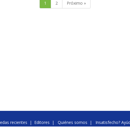
1
2
Próximo »
edas recientes
|
Editores
|
Quiénes somos
|
Insatisfecho? Ayú