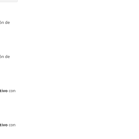
ión de
ión de
tivo
con
tivo
con