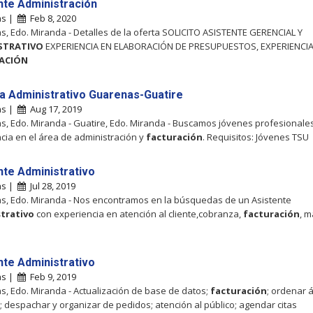
nte Administración
as |
Feb 8, 2020
, Edo. Miranda - Detalles de la oferta SOLICITO ASISTENTE GERENCIAL Y
STRATIVO
EXPERIENCIA EN ELABORACIÓN DE PRESUPUESTOS, EXPERIENCIA
ACIÓN
ta Administrativo Guarenas-Guatire
as |
Aug 17, 2019
, Edo. Miranda - Guatire, Edo. Miranda - Buscamos jóvenes profesionale
cia en el área de administración y
facturación
. Requisitos: Jóvenes TSU
nte Administrativo
as |
Jul 28, 2019
, Edo. Miranda - Nos encontramos en la búsquedas de un Asistente
trativo
con experiencia en atención al cliente,cobranza,
facturación
, 
nte Administrativo
as |
Feb 9, 2019
, Edo. Miranda - Actualización de base de datos;
facturación
; ordenar 
; despachar y organizar de pedidos; atención al público; agendar citas