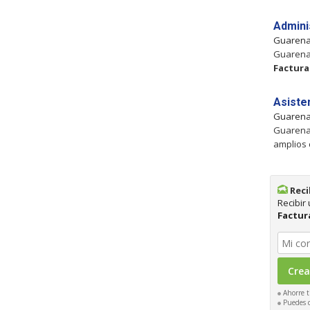
Admini
Guaren
Guarena
Factura
Asiste
Guaren
Guarenas
amplios
Reci
Recibir
Factur
Ahorre t
Puedes ca