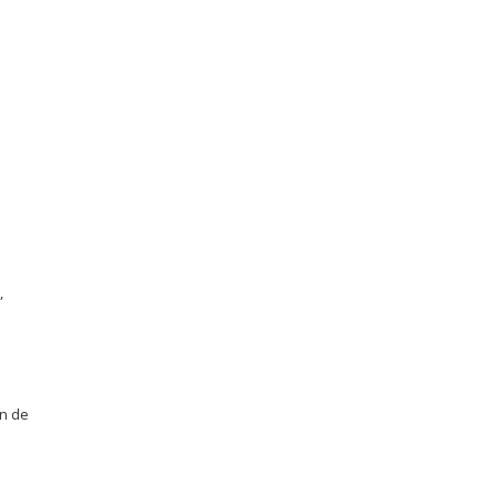
,
ón de