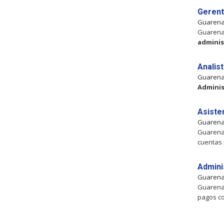
Gerent
Guaren
Guarenas
adminis
Analis
Guaren
Adminis
Asisten
Guaren
Guarenas
cuentas 
Admini
Guaren
Guarenas
pagos co