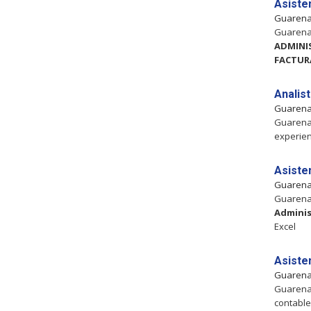
Asiste
Guaren
Guarenas
ADMINI
FACTUR
Analis
Guaren
Guarenas
experien
Asiste
Guaren
Guarenas
Adminis
Excel
Asiste
Guaren
Guarenas
contable