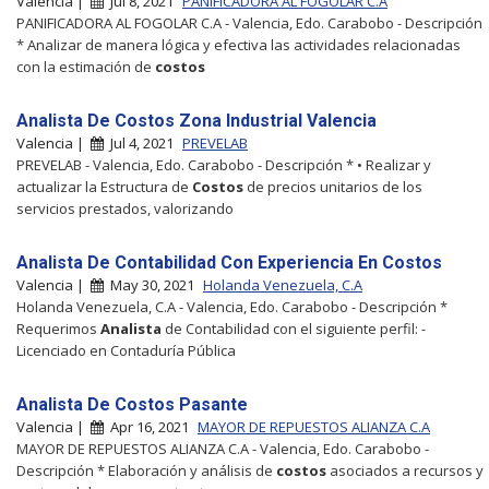
Valencia |
Jul 8, 2021
PANIFICADORA AL FOGOLAR C.A
PANIFICADORA AL FOGOLAR C.A - Valencia, Edo. Carabobo - Descripción
* Analizar de manera lógica y efectiva las actividades relacionadas
con la estimación de
costos
Analista De Costos Zona Industrial Valencia
Valencia |
Jul 4, 2021
PREVELAB
PREVELAB - Valencia, Edo. Carabobo - Descripción * • Realizar y
actualizar la Estructura de
Costos
de precios unitarios de los
servicios prestados, valorizando
Analista De Contabilidad Con Experiencia En Costos
Valencia |
May 30, 2021
Holanda Venezuela, C.A
Holanda Venezuela, C.A - Valencia, Edo. Carabobo - Descripción *
Requerimos
Analista
de Contabilidad con el siguiente perfil: -
Licenciado en Contaduría Pública
Analista De Costos Pasante
Valencia |
Apr 16, 2021
MAYOR DE REPUESTOS ALIANZA C.A
MAYOR DE REPUESTOS ALIANZA C.A - Valencia, Edo. Carabobo -
Descripción * Elaboración y análisis de
costos
asociados a recursos y