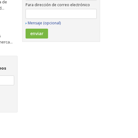
a de
Para dirección de correo electrónico
...
Mensaje (opcional)
s
erca...
eos