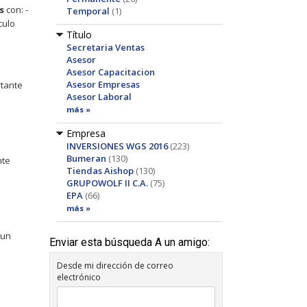
s
con: -
Temporal
(1)
culo
Título
Secretaria Ventas
Asesor
Asesor Capacitacion
Asesor Empresas
rtante
Asesor Laboral
más »
Empresa
INVERSIONES WGS 2016
(223)
Bumeran
(130)
nte
Tiendas Aishop
(130)
GRUPOWOLF II C.A.
(75)
EPA
(66)
más »
 un
Enviar esta búsqueda A un amigo:
Desde mi dirección de correo
electrónico