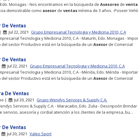
, Edo. Monagas - Nos encontramos en la búsqueda de
Asesores
de
venta
ncia demostrable como
asesor
de
ventas
mínima de 3 años. -Poseer Vehí
 De Ventas
 |
Jul 22, 2021
Grupo Empresarial Tecnologia y Medicina 2010, C.A
presarial Tecnologia y Medicina 2010, C.A - Maturín, Edo. Monagas - Impo
del sector Productivo está en la búsqueda de un
Asesor
de Comercial
 De Ventas
|
Jul 22, 2021
Grupo Empresarial Tecnologia y Medicina 2010, C.A
presarial Tecnologia y Medicina 2010, C.A - Mérida, Edo. Mérida - Importa
del sector Productivo está en la búsqueda de un
Asesor
de Comercial
a De Ventas
bo |
Jul 20, 2021
Grupo Wendys Services & Supply C.A.
ndys Services & Supply C.A. - Maracaibo, Edo. Zulia - Descripción Brindar
 servicio, asesoría y cordial atención a los clientes de la empresa, bu...
 De Ventas
|
Jul 20, 2021
Valeo Sport