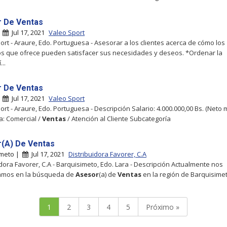
 De Ventas
|
Jul 17, 2021
Valeo Sport
ort - Araure, Edo. Portuguesa - Asesorar a los clientes acerca de cómo los
s que ofrece pueden satisfacer sus necesidades y deseos. *Ordenar la
..
 De Ventas
|
Jul 17, 2021
Valeo Sport
ort - Araure, Edo. Portuguesa - Descripción Salario: 4.000.000,00 Bs. (Neto
a: Comercial /
Ventas
/ Atención al Cliente Subcategoría
(A) De Ventas
imeto |
Jul 17, 2021
Distribuidora Favorer, C.A
idora Favorer, C.A - Barquisimeto, Edo. Lara - Descripción Actualmente nos
amos en la búsqueda de
Asesor
(a) de
Ventas
en la región de Barquisime
1
2
3
4
5
Próximo »