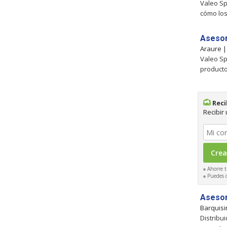
Valeo Sp
cómo los
Asesor
Araure 
Valeo Sp
producto
Reci
Recibir
Ahorre t
Puedes ca
Asesor
Barquis
Distribu