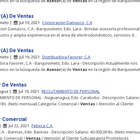
amos en la búsqueda de
Asesor
(a) de
Ventas
en la región de Barquisime
(A) De Ventas
imeto |
Jul 19, 2021
Corporacion Damasco, C.A
ion Damasco, C.A - Barquisimeto, Edo. Lara - Brindar asesoría profesional
uctos y amplia experiencia en el área de electrodomésticos, servicios d...
(A) De Ventas
imeto |
Jul 19, 2021
Distribuidora Favorer, C.A
idora Favorer, C.A - Barquisimeto, Edo. Lara - Descripción Actualmente nos
amos en la búsqueda de
Asesor
(a) de
Ventas
en la región de Barquisime
 De Ventas
agua |
Jul 19, 2021
RECLUTAMIENTO DE PERSONAL
IENTO DE PERSONAL - Naguanagua, Edo. Carabobo - Descripción Salario:
0 Bs. (Neto mensual) Categoría: Comercial /
Ventas
/ Atención al Cliente
 Comercial
 |
Jul 22, 2021
Febeca C.A.
A. - Barinas, Edo. Barinas - Descripción Salario: 40.000,00 Bs. (Neto mensua
a: Comercial /
Ventas
/ Atención al Cliente Subcategoría Promotores