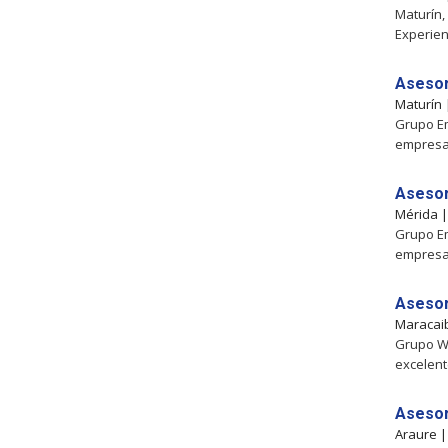
Maturín
Experie
Asesor
Maturín
Grupo Em
empresa 
Asesor
Mérida 
Grupo Em
empresa 
Asesor
Maracai
Grupo We
excelente
Asesor
Araure 