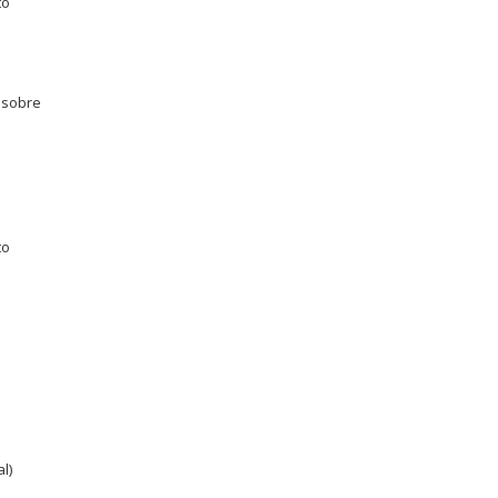
to
 sobre
to
l)