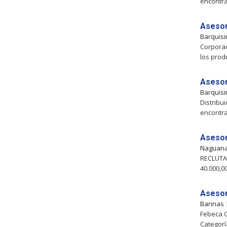
encontr
Asesor
Barquis
Corporac
los prod
Asesor
Barquis
Distribu
encontr
Asesor
Naguan
RECLUTAM
40.000,0
Asesor
Barinas
Febeca C.
Categorí