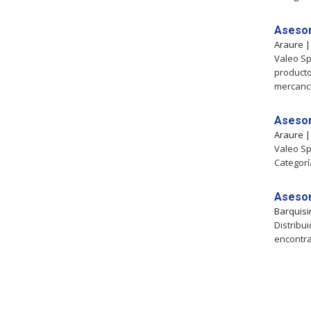
Asesor
Araure 
Valeo Sp
producto
mercancí.
Asesor
Araure 
Valeo Sp
Categorí
Asesor
Barquis
Distribu
encontr