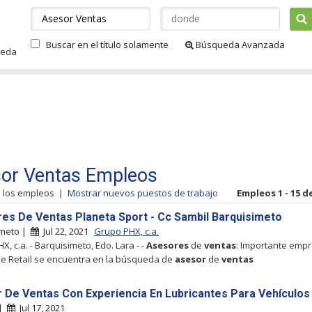
Buscar en el título solamente
Búsqueda Avanzada
ueda
or Ventas Empleos
s los empleos
|
Mostrar nuevos puestos de trabajo
Empleos 1 - 15 de
es De Ventas Planeta Sport - Cc Sambil Barquisimeto
imeto |
Jul 22, 2021
Grupo PHX, c.a.
, c.a. - Barquisimeto, Edo. Lara - -
Asesores
de
ventas
: Importante emp
de Retail se encuentra en la búsqueda de
asesor
de
ventas
 De Ventas Con Experiencia En Lubricantes Para Vehículos
 |
Jul 17, 2021