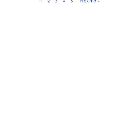
1
2
3
4
5
Próximo »