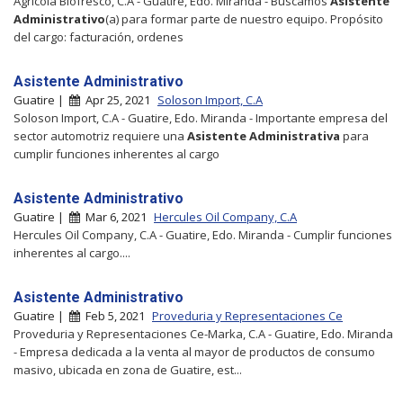
Agricola Biofresco, C.A - Guatire, Edo. Miranda - Buscamos
Asistente
Administrativo
(a) para formar parte de nuestro equipo. Propósito
del cargo: facturación, ordenes
Asistente Administrativo
Guatire |
Apr 25, 2021
Soloson Import, C.A
Soloson Import, C.A - Guatire, Edo. Miranda - Importante empresa del
sector automotriz requiere una
Asistente
Administrativa
para
cumplir funciones inherentes al cargo
Asistente Administrativo
Guatire |
Mar 6, 2021
Hercules Oil Company, C.A
Hercules Oil Company, C.A - Guatire, Edo. Miranda - Cumplir funciones
inherentes al cargo....
Asistente Administrativo
Guatire |
Feb 5, 2021
Proveduria y Representaciones Ce
Proveduria y Representaciones Ce-Marka, C.A - Guatire, Edo. Miranda
- Empresa dedicada a la venta al mayor de productos de consumo
masivo, ubicada en zona de Guatire, est...