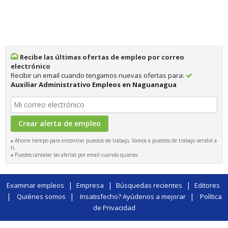
Recibe las últimas ofertas de empleo por correo
electrónico
Recibir un email cuando tengamos nuevas ofertas para:
Auxiliar Administrativo Empleos en Naguanagua
Ahorre tiempo para encontrar puestos de trabajo, Vamos a puestos de trabajo vendrá a
ti.
Puedes cancelar las alertas por email cuando quieras.
|
|
|
Examinar empleos
Empresa
Búsquedas recientes
Editores
|
|
|
Quiénes somos
Insatisfecho? Ayúdenos a mejorar
Política
de Privacidad