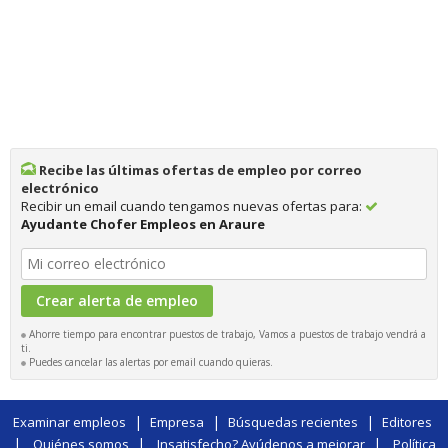
Recibe las últimas ofertas de empleo por correo
electrónico
Recibir un email cuando tengamos nuevas ofertas para:
Ayudante Chofer Empleos en Araure
Ahorre tiempo para encontrar puestos de trabajo, Vamos a puestos de trabajo vendrá a
ti.
Puedes cancelar las alertas por email cuando quieras.
|
|
|
Examinar empleos
Empresa
Búsquedas recientes
Editores
|
|
|
Quiénes somos
Insatisfecho? Ayúdenos a mejorar
Política