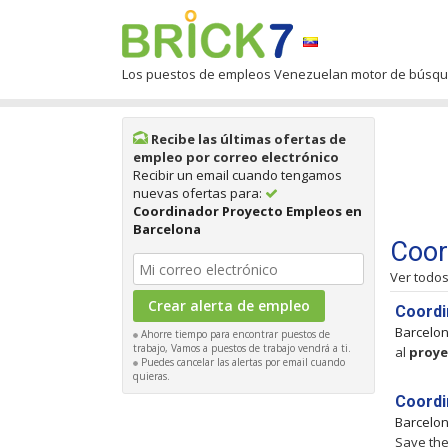
Los puestos de empleos Venezuelan motor de búsq
Recibe las últimas ofertas de
empleo por correo electrónico
Recibir un email cuando tengamos
nuevas ofertas para:
Coordinador Proyecto Empleos en
Barcelona
Coor
Ver todo
Coordi
Barcelo
Ahorre tiempo para encontrar puestos de
trabajo, Vamos a puestos de trabajo vendrá a ti.
al
proye
Puedes cancelar las alertas por email cuando
quieras.
Coordi
Barcelo
Save the