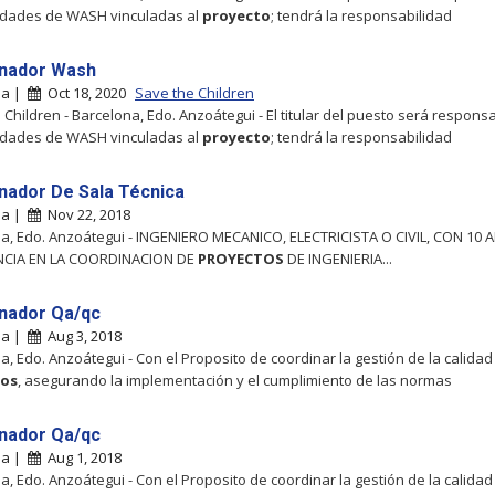
vidades de WASH vinculadas al
proyecto
; tendrá la responsabilidad
nador Wash
na |
Oct 18, 2020
Save the Children
 Children - Barcelona, Edo. Anzoátegui - El titular del puesto será respons
vidades de WASH vinculadas al
proyecto
; tendrá la responsabilidad
nador De Sala Técnica
na |
Nov 22, 2018
a, Edo. Anzoátegui - INGENIERO MECANICO, ELECTRICISTA O CIVIL, CON 10
NCIA EN LA COORDINACION DE
PROYECTOS
DE INGENIERIA...
nador Qa/qc
na |
Aug 3, 2018
a, Edo. Anzoátegui - Con el Proposito de coordinar la gestión de la calidad
tos
, asegurando la implementación y el cumplimiento de las normas
nador Qa/qc
na |
Aug 1, 2018
a, Edo. Anzoátegui - Con el Proposito de coordinar la gestión de la calidad