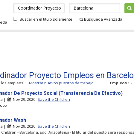
Buscar en el título solamente
Búsqueda Avanzada
ueda
dinador Proyecto Empleos en Barcel
s los empleos
|
Mostrar nuevos puestos de trabajo
Empleos 1 - 
nador De Proyecto Social (Transferencia De Efectivo)
na |
Nov 29, 2020
Save the Children
cto
nador Wash
na |
Nov 29, 2020
Save the Children
 Children - Barcelona, Edo. Anzoátegui - El titular del puesto será respons