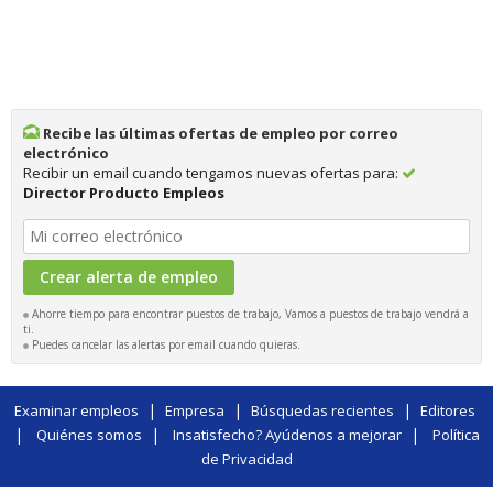
Recibe las últimas ofertas de empleo por correo
electrónico
Recibir un email cuando tengamos nuevas ofertas para:
Director Producto Empleos
Ahorre tiempo para encontrar puestos de trabajo, Vamos a puestos de trabajo vendrá a
ti.
Puedes cancelar las alertas por email cuando quieras.
|
|
|
Examinar empleos
Empresa
Búsquedas recientes
Editores
|
|
|
Quiénes somos
Insatisfecho? Ayúdenos a mejorar
Política
de Privacidad