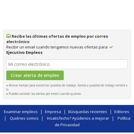
Recibe las últimas ofertas de empleo por correo
electrónico
Recibir un email cuando tengamos nuevas ofertas para:
Ejecutivo Empleos
Ahorre tiempo para encontrar puestos de trabajo, Vamos a puestos de trabajo vendrá a
ti.
Puedes cancelar las alertas por email cuando quieras.
|
|
|
Examinar empleos
Empresa
Búsquedas recientes
Editores
|
|
|
Quiénes somos
Insatisfecho? Ayúdenos a mejorar
Política
de Privacidad