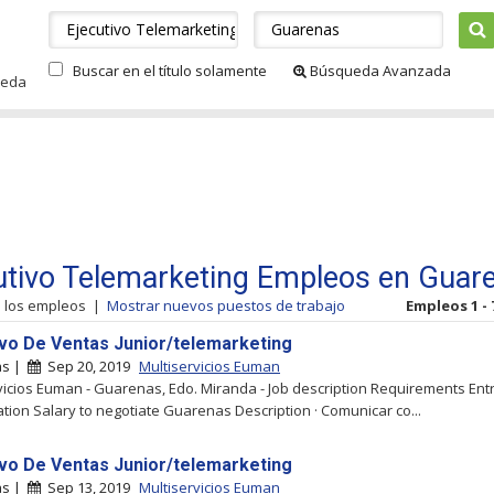
Buscar en el título solamente
Búsqueda Avanzada
ueda
utivo Telemarketing Empleos en Guar
s los empleos
|
Mostrar nuevos puestos de trabajo
Empleos 1 - 
ivo De Ventas Junior/telemarketing
as |
Sep 20, 2019
Multiservicios Euman
vicios Euman - Guarenas, Edo. Miranda - Job description Requirements Entr
tion Salary to negotiate Guarenas Description · Comunicar co...
ivo De Ventas Junior/telemarketing
as |
Sep 13, 2019
Multiservicios Euman