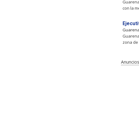
Guarenas
con la me
Ejecut
Guaren
Guarenas
zona de 
Anuncios 