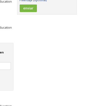
Mensaje (opcional)
Education
Education
 en