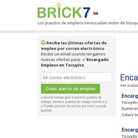
Los puestos de empleos Venezuelan motor de búsq
Recibe las últimas ofertas de
empleo por correo electrónico
Recibir un email cuando tengamos
nuevas ofertas para:
Encargado
Empleos en Tocuyito
Enca
Ver todo
Encarg
Ahorre tiempo para encontrar puestos de
trabajo, Vamos a puestos de trabajo vendrá a ti.
Tocuyit
Puedes cancelar las alertas por email cuando
Bumeran 
quieras.
Salary to
Encarg
Tocuyit