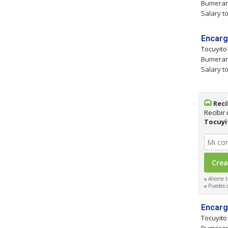
Bumeran 
Salary to
Encarg
Tocuyit
Bumeran 
Salary to
Reci
Recibir
Tocuyi
Ahorre t
Puedes ca
Encarg
Tocuyit