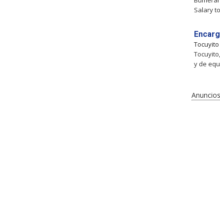
Bumeran 
Salary to
Encarg
Tocuyit
Tocuyito
y de equ
Anuncios 