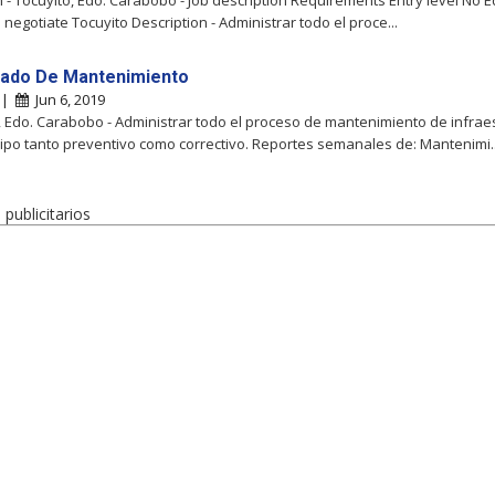
- Tocuyito, Edo. Carabobo - Job description Requirements Entry level No 
 negotiate Tocuyito Description - Administrar todo el proce...
ado De Mantenimiento
o |
Jun 6, 2019
, Edo. Carabobo - Administrar todo el proceso de mantenimiento de infrae
ipo tanto preventivo como correctivo. Reportes semanales de: Mantenimi..
publicitarios