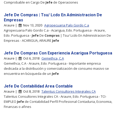
Comprobable en Cargo De
Jefe
de Operaciones
Jefe De Compras | Tsu/ Lcdo En Administracion De
Empresas
Araure |
Nov 13, 2020
Agropecuaria Palo Gordo C.a
Agropecuaria Palo Gordo C.a - Acarigua, Edo. Portuguesa - Araure,
Edo. Portuguesa -
Jefe
De
Compras
| Tsu/ Lcdo En Administracion De
Empresas - ACARIGUA, ARAURE
Jefe
Jefe De Compras Con Experiencia Acarigua Portuguesa
Araure |
Oct 6, 2018
Gemethca, C.A
Gemethca, C.A - Araure, Edo. Portuguesa - Importante empresa
dedicada a la distribución y comercialización de consumo masivo se
encuentra en búsqueda de un
Jefe
Jefe De Contabilidad Area Contable
Araure |
Oct 8, 2018
Talentus Consultores Integrales CA
Talentus Consultores Integrales CA - Araure, Edo. Portuguesa - TCI-
EMPLEO
Jefe
de Contabilidad Perfil Profesional Contaduria, Economia,
Finanzas o afines