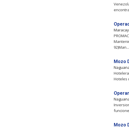
Venezola
encontr
Operad
Maraca
PROMACON
Mantenim
92)Man...
Mozo D
Naguan
Hotelera
Hoteles 
Operar
Naguan
Inversio
funcione
Mozo D