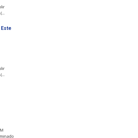
lir
...
 Este
lir
...
IM
erminado