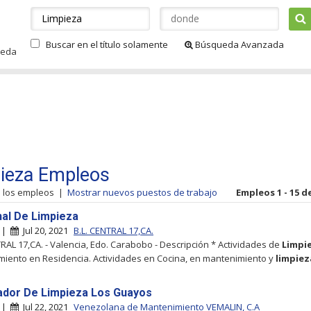
Buscar en el título solamente
Búsqueda Avanzada
ueda
ieza Empleos
s los empleos
|
Mostrar nuevos puestos de trabajo
Empleos 1 - 15 de
al De Limpieza
a |
Jul 20, 2021
B.L. CENTRAL 17,CA.
TRAL 17,CA. - Valencia, Edo. Carabobo - Descripción * Actividades de
Limpi
iento en Residencia. Actividades en Cocina, en mantenimiento y
limpiez
ador De Limpieza Los Guayos
a |
Jul 22, 2021
Venezolana de Mantenimiento VEMALIN, C.A