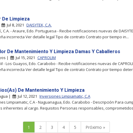
ar De Limpieza
|
Jul 8, 2021
DAISYTEK, C.A.
, C.A. - Araure, Edo. Portuguesa - Recibe notificaciones nuevas de DAISYTE
ña incorrecta Ver detalle legal Tipo de contrato Contrato por tiempo in...
or De Mantenimiento Y Limpieza Damas Y Caballeros
yos |
Jul 15, 2021
CAPROLIM
 - Los Guayos, Edo. Carabobo - Recibe notificaciones nuevas de CAPROL
ña incorrecta Ver detalle legal Tipo de contrato Contrato por tiempo det
ios(As) De Mantenimiento Y Limpieza
agua |
Jul 12, 2021
Inversiones Limpiamatic, C.A
nes Limpiamatic, C.A - Naguanagua, Edo. Carabobo - Descripción Para cump
s inherentes al cargo. Requisitos Personas responsables, comprometidos(
1
2
3
4
5
Próximo »