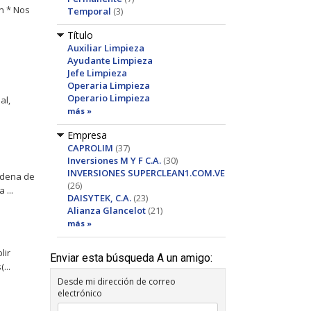
n * Nos
Temporal
(3)
Título
Auxiliar Limpieza
Ayudante Limpieza
Jefe Limpieza
Operaria Limpieza
Operario Limpieza
al,
más »
Empresa
CAPROLIM
(37)
Inversiones M Y F C.A.
(30)
INVERSIONES SUPERCLEAN1.COM.VE
adena de
(26)
...
DAISYTEK, C.A.
(23)
Alianza Glancelot
(21)
más »
lir
Enviar esta búsqueda A un amigo:
...
Desde mi dirección de correo
electrónico