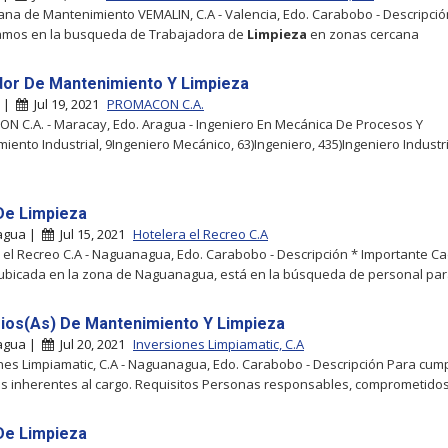
na de Mantenimiento VEMALIN, C.A - Valencia, Edo. Carabobo - Descripció
amos en la busqueda de Trabajadora de
Limpieza
en zonas cercana
or De Mantenimiento Y Limpieza
y |
Jul 19, 2021
PROMACON C.A.
 C.A. - Maracay, Edo. Aragua - Ingeniero En Mecánica De Procesos Y
iento Industrial, 9Ingeniero Mecánico, 63)Ingeniero, 435)Ingeniero Industri
e Limpieza
agua |
Jul 15, 2021
Hotelera el Recreo C.A
 el Recreo C.A - Naguanagua, Edo. Carabobo - Descripción * Importante C
ubicada en la zona de Naguanagua, está en la búsqueda de personal para 
ios(As) De Mantenimiento Y Limpieza
agua |
Jul 20, 2021
Inversiones Limpiamatic, C.A
nes Limpiamatic, C.A - Naguanagua, Edo. Carabobo - Descripción Para cump
s inherentes al cargo. Requisitos Personas responsables, comprometidos(
e Limpieza