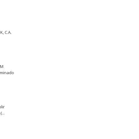
K, C.A.
IM
erminado
lir
...