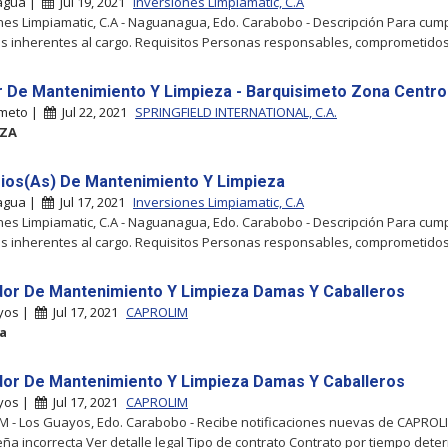
agua |
Jul 19, 2021
Inversiones Limpiamatic, C.A
nes Limpiamatic, C.A - Naguanagua, Edo. Carabobo - Descripción Para cump
s inherentes al cargo. Requisitos Personas responsables, comprometidos(
ar De Mantenimiento Y Limpieza - Barquisimeto Zona Centro
imeto |
Jul 22, 2021
SPRINGFIELD INTERNATIONAL, C.A.
EZA
ios(As) De Mantenimiento Y Limpieza
agua |
Jul 17, 2021
Inversiones Limpiamatic, C.A
nes Limpiamatic, C.A - Naguanagua, Edo. Carabobo - Descripción Para cump
s inherentes al cargo. Requisitos Personas responsables, comprometidos(
or De Mantenimiento Y Limpieza Damas Y Caballeros
yos |
Jul 17, 2021
CAPROLIM
a
or De Mantenimiento Y Limpieza Damas Y Caballeros
yos |
Jul 17, 2021
CAPROLIM
 - Los Guayos, Edo. Carabobo - Recibe notificaciones nuevas de CAPROL
ña incorrecta Ver detalle legal Tipo de contrato Contrato por tiempo det