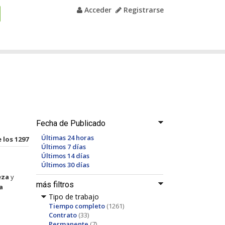
Acceder
Registrarse
Fecha de Publicado
Últimas 24 horas
 los 1297
Últimos 7 días
Últimos 14 días
Últimos 30 días
eza
y
más filtros
a
Tipo de trabajo
Tiempo completo
(1261)
Contrato
(33)
Permanente
(7)