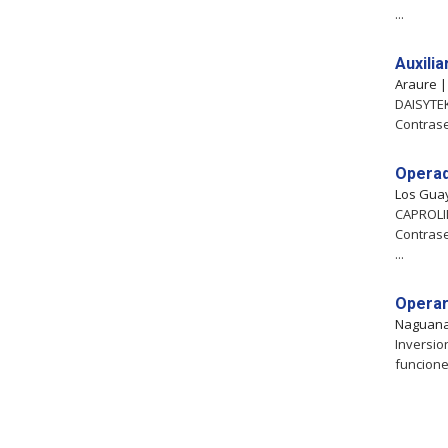
...
Auxili
Araure 
DAISYTEK
Contrase
Operad
Los Gua
CAPROLIM
Contrase
...
Operar
Naguan
Inversio
funcione