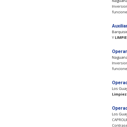
Naguan
Inversio
funcione
Auxili
Barquis
Y
LIMPI
Operar
Naguan
Inversio
funcione
Operad
Los Gua
Limpiez
Operad
Los Gua
CAPROLIM
Contrase