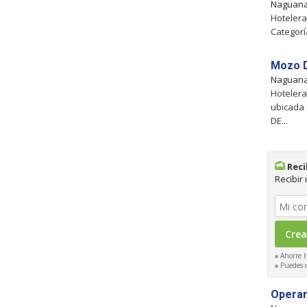
Naguan
Hotelera
Categorí
Mozo D
Naguan
Hotelera
ubicada 
DE...
Reci
Recibir
Ahorre t
Puedes ca
Operar