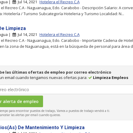
agua |
Jul 14, 2021
Hotelera el Recreo C.A
 el Recreo C.A - Naguanagua, Edo. Carabobo - Descripción Salario: A conve
a: Hotelería / Turismo Subcategoría Hoteleria y Turismo Localidad: N...
e Limpieza
agua |
Jul 14, 2021
Hotelera el Recreo C.A
 el Recreo C.A - Naguanagua, Edo. Carabobo - Importante Cadena de Hote
en la zona de Naguanagua, está en la búsqueda de personal para área 
be las últimas ofertas de empleo por correo electrónico
 un email cuando tengamos nuevas ofertas para:
Limpieza Empleos
iempo para encontrar puestos de trabajo, Vamos a puestos de trabajo vendrá a ti.
ncelar las alertas por email cuando quieras.
ios(As) De Mantenimiento Y Limpieza