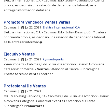
Elektra Internacional, C.A. - Cabimas, Edo. Zulia - - trabaja por cuenta
propia, es decir sin una relación de dependencia laboral, se le
entregar información detallada ...
Promotora Vendedor Ventas Varias
Cabimas |
Jul 22, 2021
Elektra Internacional, C.A.
Elektra Internacional, C.A. - Cabimas, Edo. Zulia - Descripción * trabaja
por cuenta propia, es decir sin una relación de dependencia laboral,
se le entregar informaci�...
Ejecutivo Ventas
Cabimas |
Jul 21, 2021
kymautoparts
kymautoparts - Cabimas, Edo. Zulia - Descripción Salario: A convenir
Categoría: Comercial /
Ventas
/ Atención al Cliente Subcategoría
Promotores
de
venta
Localidad
Profesional De Ventas
Cabimas |
Jul 21, 2021
MKT Marketing Servicios, CA - Cabimas, Edo. Zulia - Descripción Salario:
A convenir Categoría: Comercial /
Ventas
/ Atención al Cliente
Subcategoría
Promotores