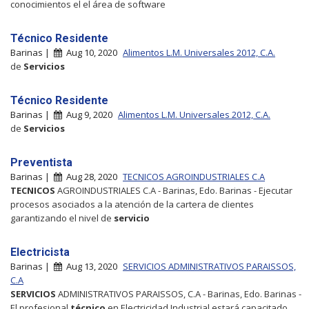
conocimientos el el área de software
Técnico Residente
Barinas |
Aug 10, 2020
Alimentos L.M. Universales 2012, C.A.
de
Servicios
Técnico Residente
Barinas |
Aug 9, 2020
Alimentos L.M. Universales 2012, C.A.
de
Servicios
Preventista
Barinas |
Aug 28, 2020
TECNICOS AGROINDUSTRIALES C.A
TECNICOS
AGROINDUSTRIALES C.A - Barinas, Edo. Barinas - Ejecutar
procesos asociados a la atención de la cartera de clientes
garantizando el nivel de
servicio
Electricista
Barinas |
Aug 13, 2020
SERVICIOS ADMINISTRATIVOS PARAISSOS,
C.A
SERVICIOS
ADMINISTRATIVOS PARAISSOS, C.A - Barinas, Edo. Barinas -
El profesional
técnico
en Electricidad Industrial estará capacitado