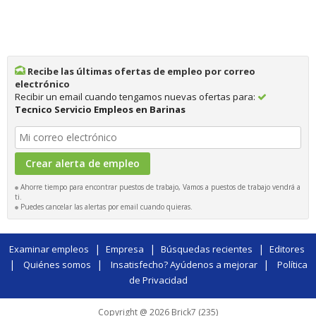
Recibe las últimas ofertas de empleo por correo
electrónico
Recibir un email cuando tengamos nuevas ofertas para:
Tecnico Servicio Empleos en Barinas
Ahorre tiempo para encontrar puestos de trabajo, Vamos a puestos de trabajo vendrá a
ti.
Puedes cancelar las alertas por email cuando quieras.
|
|
|
Examinar empleos
Empresa
Búsquedas recientes
Editores
|
|
|
Quiénes somos
Insatisfecho? Ayúdenos a mejorar
Política
de Privacidad
Copyright @ 2026 Brick7 (235)