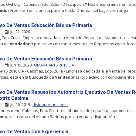
os Owl City - Cabimas, Edo. Zulia - Descripción * Nos encontramos en la 
edor
Freeline, comisionista para la Costa Oriental del Lago, con rango
ivo De Ventas Educación Básica Primaria
s |
Jul 22, 2020
 Edo. Zulia - Empresa dedicada a la Venta de Repuestos Automotrices, est
da de
Vendedor
a pro activo con conocimientos en Repuestos con refere
ivo De Ventas Educación Básica Primaria
s |
Jun 15, 2020
OMAR PARTS 2016 C.A
TS 2016 C.A - Cabimas, Edo. Zulia - Empresa dedicada a la Venta de Rep
ices, está en la búsqueda de
Vendedor
(a) pro activo con conocimientos
ivo De Ventas Repuestos Automotriz Ejecutivo De Ventas R
triz Cabima
s |
Jul 16, 2019
distribuciones oem
ciones oem - Cabimas, Edo. Zulia - distribuidora de repuestos automotriz so
or
para la zona del estado Barinas para la venta y distribución
ivo De Ventas Con Experiencia