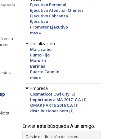
búsqueda
Ejecutivo Personal
Ejecutivo Atencion Clientes
Ejecutivo Cobranza
Ejecutivo
Promotor Ejecutivo
más »
á en la
Localización
ncias
Maracaibo
Punto Fijo
Maturín
Barinas
Puerto Cabello
uestos
más »
Empresa
ep
Cosmeticos Owl City
(2)
Importadora MA 2017, C.A
(1)
OMAR PARTS 2016 C.A
(1)
distribuciones oem
(1)
licita
Enviar esta búsqueda A un amigo:
Desde mi dirección de correo