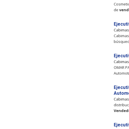
Cosmetic
de
vend
Ejecut
Cabima
Cabimas,
búsque
Ejecut
Cabima
OMAR PAR
Automotr
Ejecut
Automo
Cabima
distribu
Vended
Ejecut