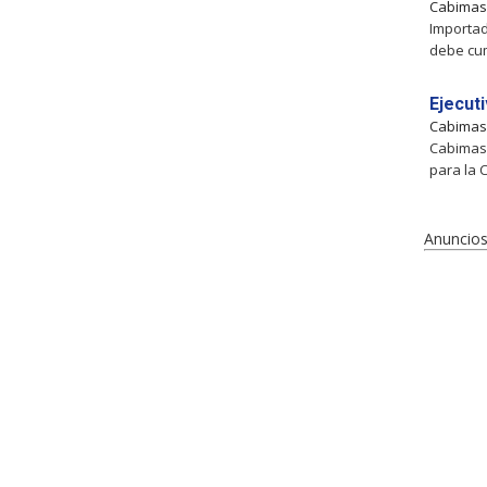
Cabima
Importad
debe cump
Ejecut
Cabima
Cabimas,
para la 
Anuncios 