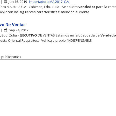
s |
Jun 16, 2019
Importadora MA 2017, C.A
ora MA 2017, C.A - Cabimas, Edo. Zulia - Se solicita
vendedor
para la costa
lir con las siguientes características: atención al cliente
ivo De Ventas
s |
Sep 24, 2017
 Edo. Zulia -
EJECUTIVO
DE VENTAS Estamos en la búsqueda de
Vendedo
Costa Oriental Requisitos: · Vehículo propio (INDISPENSABLE
publicitarios