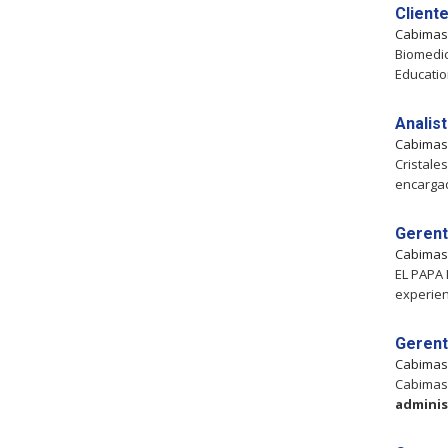
Client
Cabima
Biomedic
Educatio
Analis
Cabima
Cristale
encargad
Gerent
Cabima
EL PAPA 
experien
Gerent
Cabima
Cabimas, 
adminis