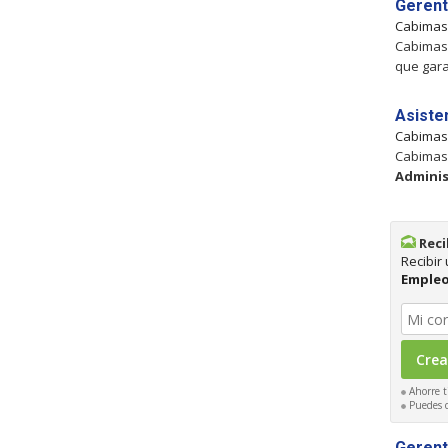
Gerent
Cabima
Cabimas,
que gara
Asiste
Cabima
Cabimas,
Adminis
Reci
Recibir
Empleo
Ahorre t
Puedes ca
Gerent