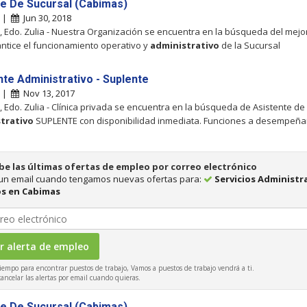
e De Sucursal (Cabimas)
s |
Jun 30, 2018
 Edo. Zulia - Nuestra Organización se encuentra en la búsqueda del mejor
ntice el funcionamiento operativo y
administrativo
de la Sucursal
nte Administrativo - Suplente
s |
Nov 13, 2017
 Edo. Zulia - Clínica privada se encuentra en la búsqueda de Asistente de
trativo
SUPLENTE con disponibilidad inmediata. Funciones a desempeñar
be las últimas ofertas de empleo por correo electrónico
 un email cuando tengamos nuevas ofertas para:
Servicios Administr
s en Cabimas
iempo para encontrar puestos de trabajo, Vamos a puestos de trabajo vendrá a ti.
ncelar las alertas por email cuando quieras.
e De Sucursal (Cabimas)