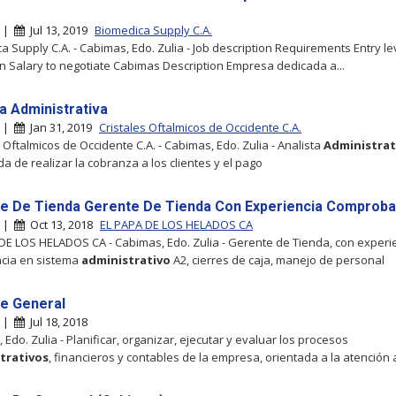
e
s |
Jul 13, 2019
Biomedica Supply C.A.
a Supply C.A. - Cabimas, Edo. Zulia - Job description Requirements Entry le
n Salary to negotiate Cabimas Description Empresa dedicada a...
ta Administrativa
s |
Jan 31, 2019
Cristales Oftalmicos de Occidente C.A.
s Oftalmicos de Occidente C.A. - Cabimas, Edo. Zulia - Analista
Administrat
a de realizar la cobranza a los clientes y el pago
e De Tienda Gerente De Tienda Con Experiencia Comprob
s |
Oct 13, 2018
EL PAPA DE LOS HELADOS CA
DE LOS HELADOS CA - Cabimas, Edo. Zulia - Gerente de Tienda, con experie
cia en sistema
administrativo
A2, cierres de caja, manejo de personal
e General
s |
Jul 18, 2018
Edo. Zulia - Planificar, organizar, ejecutar y evaluar los procesos
trativos
, financieros y contables de la empresa, orientada a la atención a