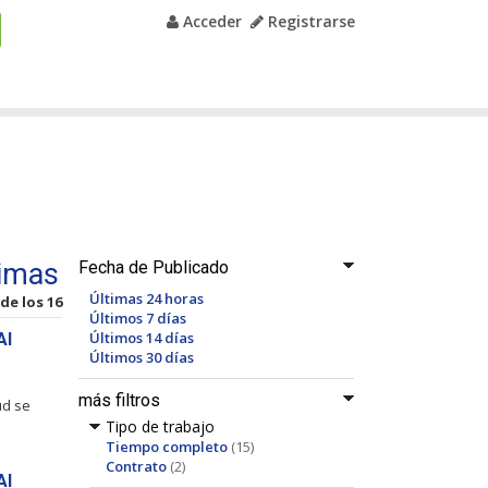
Acceder
Registrarse
bimas
Fecha de Publicado
Últimas 24 horas
 de los 16
Últimos 7 días
Últimos 14 días
Al
Últimos 30 días
más filtros
ud se
Tipo de trabajo
Tiempo completo
(15)
Contrato
(2)
Al