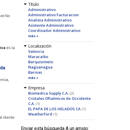
Título
Administrativo
Administrativo Facturacion
vel No
Analista Administrativo
Asistente Administrativo
Coordinador Administrativo
más »
Localización
iva
es la
Valencia
Maracaibo
Barquisimeto
Naguanagua
ada
Barinas
más »
ncia,
Empresa
Biomedica Supply C.A.
(2)
Cristales Oftalmicos de Occidente
C.A.
(1)
EL PAPA DE LOS HELADOS CA
(1)
Weatherford
(1)
l cliente
Enviar esta búsqueda A un amigo: