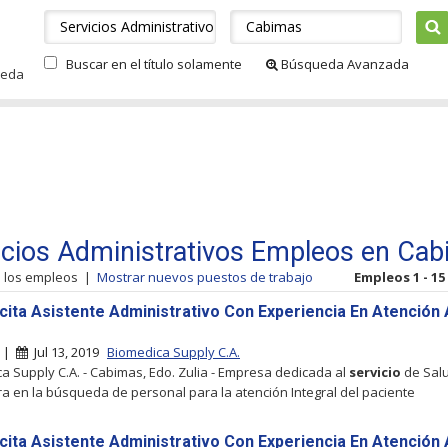
Buscar en el título solamente
Búsqueda Avanzada
ueda
icios Administrativos Empleos en Ca
s los empleos
|
Mostrar nuevos puestos de trabajo
Empleos 1 - 15
icita Asistente Administrativo Con Experiencia En Atención 
e
s |
Jul 13, 2019
Biomedica Supply C.A.
a Supply C.A. - Cabimas, Edo. Zulia - Empresa dedicada al
servicio
de Sal
a en la búsqueda de personal para la atención Integral del paciente
icita Asistente Administrativo Con Experiencia En Atención 