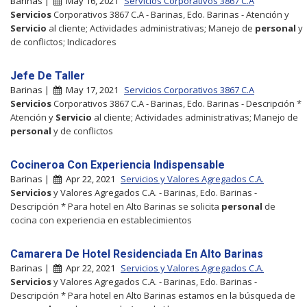
Barinas |
May 16, 2021
Servicios Corporativos 3867 C.A
Servicios
Corporativos 3867 C.A - Barinas, Edo. Barinas - Atención y
Servicio
al cliente; Actividades administrativas; Manejo de
personal
y
de conflictos; Indicadores
Jefe De Taller
Barinas |
May 17, 2021
Servicios Corporativos 3867 C.A
Servicios
Corporativos 3867 C.A - Barinas, Edo. Barinas - Descripción *
Atención y
Servicio
al cliente; Actividades administrativas; Manejo de
personal
y de conflictos
Cocineroa Con Experiencia Indispensable
Barinas |
Apr 22, 2021
Servicios y Valores Agregados C.A.
Servicios
y Valores Agregados C.A. - Barinas, Edo. Barinas -
Descripción * Para hotel en Alto Barinas se solicita
personal
de
cocina con experiencia en establecimientos
Camarera De Hotel Residenciada En Alto Barinas
Barinas |
Apr 22, 2021
Servicios y Valores Agregados C.A.
Servicios
y Valores Agregados C.A. - Barinas, Edo. Barinas -
Descripción * Para hotel en Alto Barinas estamos en la búsqueda de