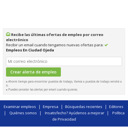
Recibe las últimas ofertas de empleo por correo
electrónico
Recibir un email cuando tengamos nuevas ofertas para:
Empleos En Ciudad Ojeda
Ahorre tiempo para encontrar puestos de trabajo, Vamos a puestos de trabajo vendrá a
ti.
Puedes cancelar las alertas por email cuando quieras.
|
|
|
Examinar empleos
Empresa
Búsquedas recientes
Editores
|
|
|
Quiénes somos
Insatisfecho? Ayúdenos a mejorar
Política
de Privacidad