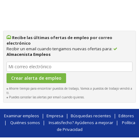
Recibe las últimas ofertas de empleo por correo
electrónico
Recibir un email cuando tengamos nuevas ofertas para:
Almacenista Empleos
Ahorre tiempo para encontrar puestos de trabajo, Vamos a puestos de trabajo vendrá a
ti.
Puedes cancelar las alertas por email cuando quieras.
|
|
|
Examinar empleos
Empresa
Búsquedas recientes
Editores
|
|
|
Quiénes somos
Insatisfecho? Ayúdenos a mejorar
Política
de Privacidad