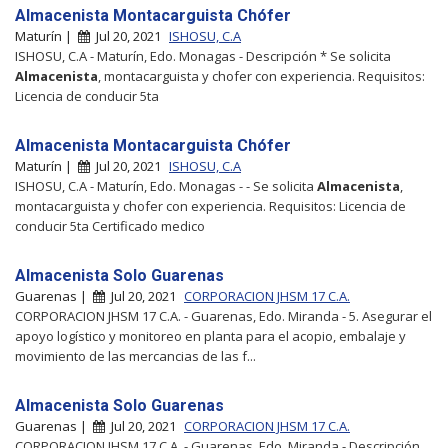
Almacenista Montacarguista Chófer
Maturín |
Jul 20, 2021
ISHOSU, C.A
ISHOSU, C.A - Maturín, Edo. Monagas - Descripción * Se solicita
Almacenista
, montacarguista y chofer con experiencia. Requisitos:
Licencia de conducir 5ta
Almacenista Montacarguista Chófer
Maturín |
Jul 20, 2021
ISHOSU, C.A
ISHOSU, C.A - Maturín, Edo. Monagas - - Se solicita
Almacenista
,
montacarguista y chofer con experiencia. Requisitos: Licencia de
conducir 5ta Certificado medico
Almacenista Solo Guarenas
Guarenas |
Jul 20, 2021
CORPORACION JHSM 17 C.A.
CORPORACION JHSM 17 C.A. - Guarenas, Edo. Miranda - 5. Asegurar el
apoyo logístico y monitoreo en planta para el acopio, embalaje y
movimiento de las mercancias de las f...
Almacenista Solo Guarenas
Guarenas |
Jul 20, 2021
CORPORACION JHSM 17 C.A.
CORPORACION JHSM 17 C.A. - Guarenas, Edo. Miranda - Descripción