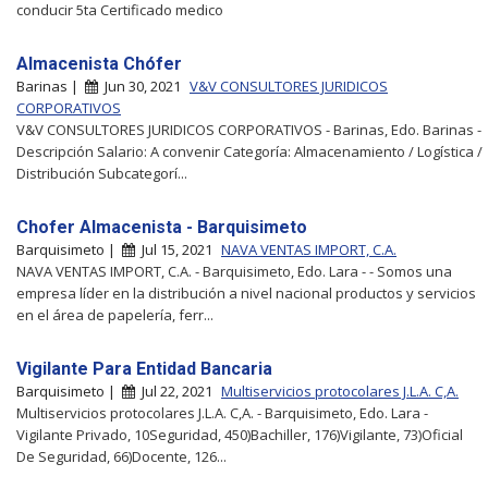
conducir 5ta Certificado medico
Almacenista Chófer
Barinas |
Jun 30, 2021
V&V CONSULTORES JURIDICOS
CORPORATIVOS
V&V CONSULTORES JURIDICOS CORPORATIVOS - Barinas, Edo. Barinas -
Descripción Salario: A convenir Categoría: Almacenamiento / Logística /
Distribución Subcategorí...
Chofer Almacenista - Barquisimeto
Barquisimeto |
Jul 15, 2021
NAVA VENTAS IMPORT, C.A.
NAVA VENTAS IMPORT, C.A. - Barquisimeto, Edo. Lara - - Somos una
empresa líder en la distribución a nivel nacional productos y servicios
en el área de papelería, ferr...
Vigilante Para Entidad Bancaria
Barquisimeto |
Jul 22, 2021
Multiservicios protocolares J.L.A. C,A.
Multiservicios protocolares J.L.A. C,A. - Barquisimeto, Edo. Lara -
Vigilante Privado, 10Seguridad, 450)Bachiller, 176)Vigilante, 73)Oficial
De Seguridad, 66)Docente, 126...