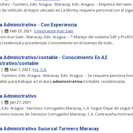
nchez - Turmero, Edo. Aragua - Maracay, Edo. Aragua - - Empresa del ramo
 de vehículo al mayor ubicado en La Morita, requiere personal con el siguie
ta Administrativo - Con Experiencia
y |
Feb 23, 2021
Corporacion Kuri Sam
ion Kuri Sam - Maracay, Edo. Aragua - - * Manejo del sistema SAP y Profit 
) Creativo(a) y proactivo(a). Conocimiento en el manejo de todo...
ta Administrativo/contable - Conocimiento En A2
strativo/contable
y |
Mar 1, 2021
Fys, C.A.
. - Turmero, Edo. Aragua - Maracay, Edo. Aragua - - Se requiere persona ho
ble para trabajar en el área
administrativa
/contable, residenciada
ta Administrativo
y |
Jan 27, 2021
 Edo. Aragua - Servicios Corrugados Maracay, C.A. Seguir Dejar de seguir 
ciones nuevas de Servicios Corrugados Maracay, C.A. Contraseña incorrecta
ta Administrativo Sucursal Turmero Maracay