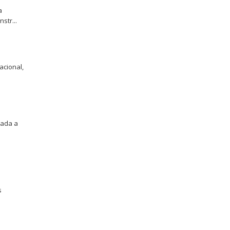
a
str...
acional,
cada a
s