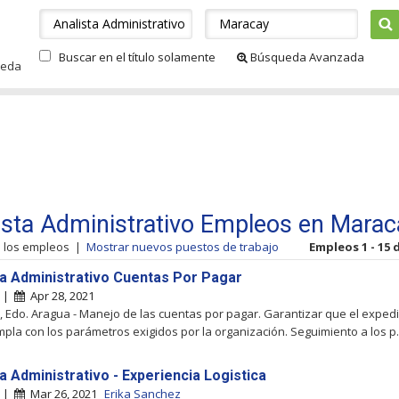
Buscar en el título solamente
Búsqueda Avanzada
ueda
ista Administrativo Empleos en Marac
s los empleos
|
Mostrar nuevos puestos de trabajo
Empleos 1 - 15 
ta Administrativo Cuentas Por Pagar
y |
Apr 28, 2021
 Edo. Aragua - Manejo de las cuentas por pagar. Garantizar que el exped
pla con los parámetros exigidos por la organización. Seguimiento a los p..
a Administrativo - Experiencia Logistica
y |
Mar 26, 2021
Erika Sanchez