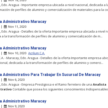
y |
Nov 18, 2020
 Edo. Aragua - Importante empresa ubicada a nivel nacional, dedicada a l
mación de perfiles de aluminio y comercialización de materiales para la con
ta Administrativo Maracay
y |
Nov 11, 2020
 Edo. Aragua - Detalles de la oferta Importante empresa ubicada a nivel n
 a la transformación de perfiles de aluminio y comercialización de m...
ta Administrativo Maracay
y |
Nov 10, 2020
Acrilum C.A.
C.A. - Maracay, Edo. Aragua - Detalles de la oferta Importante empresa ubi
cional, dedicada a la transformación de perfiles de aluminio y comerci...
ta Administrativo Para Trabajar En Sucursal De Maracay
y |
Nov 6, 2020
 Edo. Aragua - Empresa Prestigiosa e el Ramo ferretero de una
Analista
trativo
Contable que posea los siguientes conocimientos Indispensable
ta Administrativo Maracay
y |
Nov 9, 2020