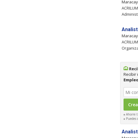
Maraca
ACRILUM 
Administ
Analis
Maraca
ACRILUM C
Organiza
Reci
Recibir
Empleo
Ahorre t
Puedes ca
Analis