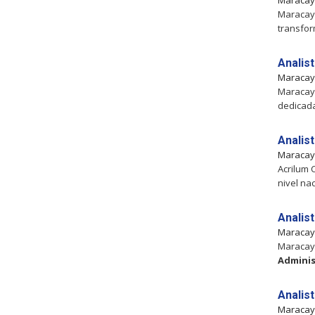
Maraca
Maracay,
transfor
Analis
Maraca
Maracay,
dedicada
Analis
Maraca
Acrilum 
nivel na
Analis
Maraca
Maracay,
Adminis
Analis
Maraca