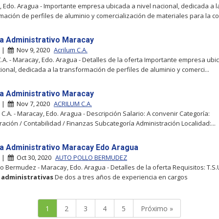
 Edo. Aragua - Importante empresa ubicada a nivel nacional, dedicada a l
mación de perfiles de aluminio y comercialización de materiales para la con
ta Administrativo Maracay
y |
Nov 9, 2020
Acrilum C.A.
C.A. - Maracay, Edo. Aragua - Detalles de la oferta Importante empresa ubi
cional, dedicada a la transformación de perfiles de aluminio y comerci...
ta Administrativo Maracay
y |
Nov 7, 2020
ACRILUM C.A.
C.A. - Maracay, Edo. Aragua - Descripción Salario: A convenir Categoría:
ración / Contabilidad / Finanzas Subcategoría Administración Localidad:...
ta Administrativo Maracay Edo Aragua
y |
Oct 30, 2020
AUTO POLLO BERMUDEZ
lo Bermudez - Maracay, Edo. Aragua - Detalles de la oferta Requisitos: T.S.
s
administrativas
De dos a tres años de experiencia en cargos
1
2
3
4
5
Próximo »