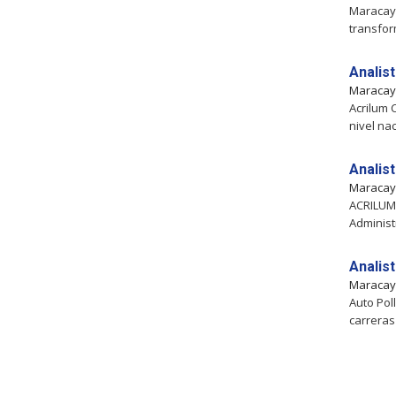
Maracay,
transfor
Analis
Maraca
Acrilum 
nivel na
Analis
Maraca
ACRILUM 
Administ
Analis
Maraca
Auto Pol
carrera