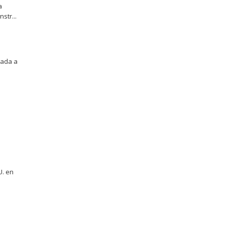
a
str...
cada a
U. en