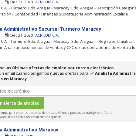
y |
Dec 21, 2020
ACRILUM C.A.
C.A. - Turmero, Edo. Aragua - Maracay, Edo. Aragua - Descripción Categoría
ración / Contabilidad / Finanzas Subcategoría Administración Localida...
ta Administrativo Sucursal Turmero Maracay
y |
Dec 21, 2020
ACRILUM C.A.
.A. - Turmero, Edo. Aragua - Maracay, Edo. Aragua - - Registrar, Clasificar,
r, Analizar documentos de ventas y CXC de las operaciones de venta a los c
be las últimas ofertas de empleo por correo electrónico
 un email cuando tengamos nuevas ofertas para:
Analista Administra
s en Maracay
iempo para encontrar puestos de trabajo, Vamos a puestos de trabajo vendrá a ti.
ncelar las alertas por email cuando quieras.
ta Administrativo Maracay