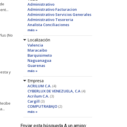
 de
Administrativo
Administrativo Facturacion
nt...
Administrativo Servicios Generales
Administrativo Tesoreria
Analista Conciliaciones
más »
Plus (No
Localización
Valencia
Maracaibo
Barquisimeto
Naguanagua
Guarenas
más »
nesta y
Empresa
ACRILUM C.A.
(4)
CYBERLUX DE VENEZUELA, C.A
(4)
Acrilum C.A.
(3)
Cargill
(3)
Recibe
COMPUTRABAJO
(2)
...
más »
Enviar esta búsqueda A un amigo: