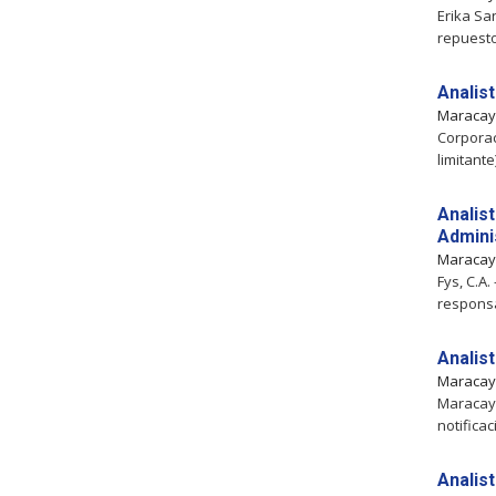
Erika Sa
repuesto
Analis
Maraca
Corporac
limitante
Analis
Admini
Maraca
Fys, C.A
responsa
Analis
Maraca
Maracay,
notifica
Analis