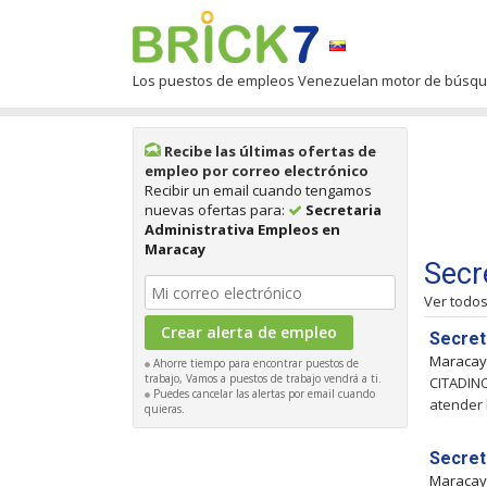
Los puestos de empleos Venezuelan motor de búsq
Recibe las últimas ofertas de
empleo por correo electrónico
Recibir un email cuando tengamos
nuevas ofertas para:
Secretaria
Administrativa Empleos en
Maracay
Secr
Ver todo
Secret
Maraca
Ahorre tiempo para encontrar puestos de
trabajo, Vamos a puestos de trabajo vendrá a ti.
CITADINO
Puedes cancelar las alertas por email cuando
atender 
quieras.
Secret
Maraca