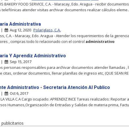
S BAKERY FOOD SERVICE, C.A. - Maracay, Edo. Aragua - recibir documento
 telefónicas atender visitas archivar documentos realizar cálculos eleme..
aria Administrativa
y |
Aug 12, 2020
Polariglass, C.A.
ass, C.A. - Maracay, Edo. Aragua - Atender los requerimientos de la gerencia
res , compras todo lo relacionado con el control
administrativo
aria Y Aprendiz Administrativo
y |
Sep 15, 2017
 personas responsables para archivar documentos atender llamadas , ll
de citas, ordenar documentos, llenar planillas de ingreso etc, (QUE SEAN RE
nte Administrativo - Secretaria Atención Al Publico
y |
Oct 6, 2017
LA VILLA C.A Cargo ocupado: APRENDIZ INCE Tareas realizados: Reportar a
sos Humanos,Organización de Entradas y Salidas de materia prima, Factur
publicitarios