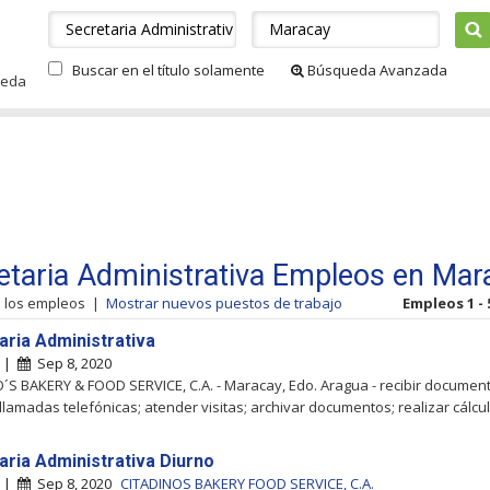
Buscar en el título solamente
Búsqueda Avanzada
ueda
etaria Administrativa Empleos en Mar
s los empleos
|
Mostrar nuevos puestos de trabajo
Empleos 1 - 
aria Administrativa
y |
Sep 8, 2020
´S BAKERY & FOOD SERVICE, C.A. - Maracay, Edo. Aragua - recibir documen
llamadas telefónicas; atender visitas; archivar documentos; realizar cálcul.
aria Administrativa Diurno
y |
Sep 8, 2020
CITADINOS BAKERY FOOD SERVICE, C.A.