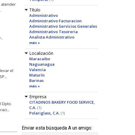
s atender
Título
.
Administrativo
Administrativo Facturacion
Administrativo Servicios Generales
Administrativo Tesoreria
Analista Administrativo
 ,
más »
Localización
Maracaibo
Naguanagua
Valencia
evar el
Maturín
SP...
Barinas
más »
Empresa
CITADINOS BAKERY FOOD SERVICE,
l Dpto.
C.A.
(1)
aci...
Polariglass, C.A.
(1)
Enviar esta búsqueda A un amigo: