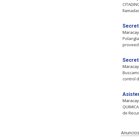
CITADINO
llamadas
Secret
Maraca
Polarigl
proveedo
Secret
Maraca
Buscamos
control 
Asiste
Maraca
QUIMICA 
de Recur
Anuncios 