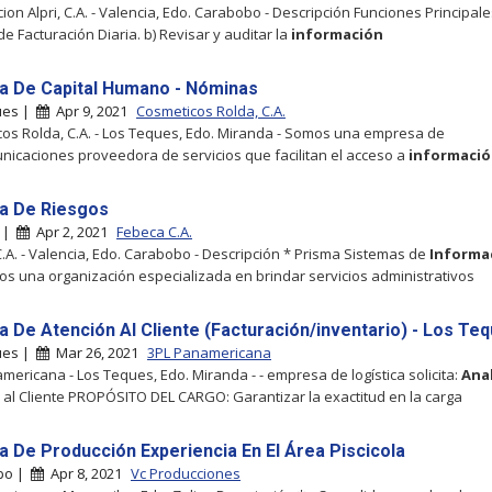
ion Alpri, C.A. - Valencia, Edo. Carabobo - Descripción Funciones Principale
e Facturación Diaria. b) Revisar y auditar la
información
ta De Capital Humano - Nóminas
ues |
Apr 9, 2021
Cosmeticos Rolda, C.A.
os Rolda, C.A. - Los Teques, Edo. Miranda - Somos una empresa de
nicaciones proveedora de servicios que facilitan el acceso a
informaci
ta De Riesgos
a |
Apr 2, 2021
Febeca C.A.
.A. - Valencia, Edo. Carabobo - Descripción * Prisma Sistemas de
Informa
os una organización especializada en brindar servicios administrativos
ta De Atención Al Cliente (Facturación/inventario) - Los Te
ues |
Mar 26, 2021
3PL Panamericana
mericana - Los Teques, Edo. Miranda - - empresa de logística solicita:
Anal
 al Cliente PROPÓSITO DEL CARGO: Garantizar la exactitud en la carga
ta De Producción Experiencia En El Área Piscicola
bo |
Apr 8, 2021
Vc Producciones