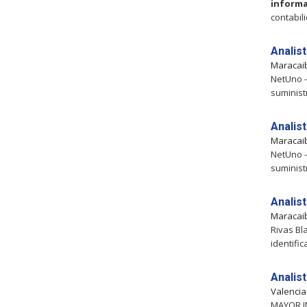
inform
contabil
Analis
Maracai
NetUno -
suminist
Analis
Maracai
NetUno -
suminist
Analis
Maracai
Rivas Bl
identifi
Analis
Valenci
MAYOR IM