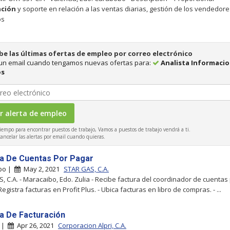
ación
y soporte en relación a las ventas diarias, gestión de los vendedore
os
be las últimas ofertas de empleo por correo electrónico
 un email cuando tengamos nuevas ofertas para:
Analista Informaci
os
iempo para encontrar puestos de trabajo, Vamos a puestos de trabajo vendrá a ti.
ncelar las alertas por email cuando quieras.
ta De Cuentas Por Pagar
bo |
May 2, 2021
STAR GAS, C.A.
, C.A. - Maracaibo, Edo. Zulia - Recibe factura del coordinador de cuentas
Registra facturas en Profit Plus. - Ubica facturas en libro de compras. - ...
ta De Facturación
a |
Apr 26, 2021
Corporacion Alpri, C.A.