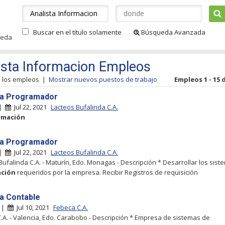
Buscar en el título solamente
Búsqueda Avanzada
ueda
ista Informacion Empleos
s los empleos
|
Mostrar nuevos puestos de trabajo
Empleos 1 - 15 
ta Programador
 |
Jul 22, 2021
Lacteos Bufalinda C.A.
rmación
ta Programador
 |
Jul 22, 2021
Lacteos Bufalinda C.A.
Bufalinda C.A. - Maturín, Edo. Monagas - Descripción * Desarrollar los sis
ación
requeridos por la empresa. Recibir Registros de requisición
ta Contable
a |
Jul 10, 2021
Febeca C.A.
.A. - Valencia, Edo. Carabobo - Descripción * Empresa de sistemas de