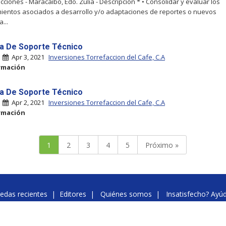
cciones - Maracaibo, Edo. Zulia - Descripción * • Consolidar y evaluar los
ientos asociados a desarrollo y/o adaptaciones de reportes o nuevos
...
ta De Soporte Técnico
|
Apr 3, 2021
Inversiones Torrefaccion del Cafe, C.A
rmación
ta De Soporte Técnico
|
Apr 2, 2021
Inversiones Torrefaccion del Cafe, C.A
rmación
1
2
3
4
5
Próximo »
edas recientes
|
Editores
|
Quiénes somos
|
Insatisfecho? Ayú