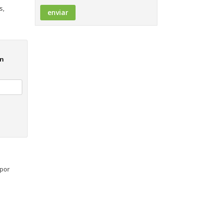
s,
on
 por