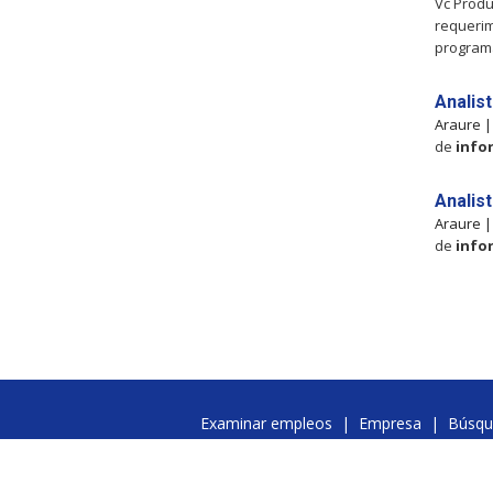
Vc Produ
requerim
programa
Analis
Araure 
de
info
Analis
Araure 
de
info
Examinar empleos
|
Empresa
|
Búsqu