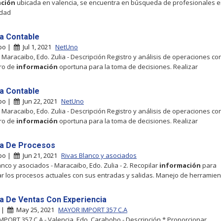
ación
ubicada en valencia, se encuentra en búsqueda de profesionales 
idad
ta Contable
bo |
Jul 1, 2021
NetUno
 Maracaibo, Edo. Zulia - Descripción Registro y análisis de operaciones co
ro de
información
oportuna para la toma de decisiones. Realizar
ta Contable
bo |
Jun 22, 2021
NetUno
 Maracaibo, Edo. Zulia - Descripción Registro y análisis de operaciones co
ro de
información
oportuna para la toma de decisiones. Realizar
ta De Procesos
bo |
Jun 21, 2021
Rivas Blanco y asociados
anco y asociados - Maracaibo, Edo. Zulia - 2. Recopilar
información
para
car los procesos actuales con sus entradas y salidas. Manejo de herramie
ta De Ventas Con Experiencia
a |
May 25, 2021
MAYOR IMPORT 357 C.A
PORT 357 C.A - Valencia, Edo. Carabobo - Descripción * Proporcionar