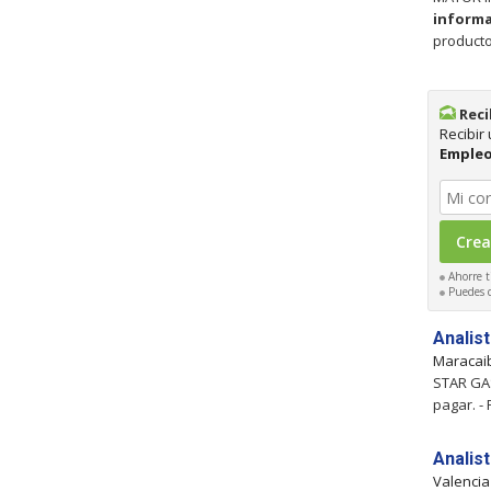
inform
product
Reci
Recibir
Emple
Ahorre t
Puedes ca
Analis
Maracai
STAR GAS
pagar. - 
Analis
Valenci