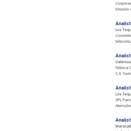
Corporac
Emisión d
Analis
Los Teq
Cosmetic
telecomu
Analis
Valenci
Febeca C
C.A. Som
Analis
Los Teq
3PL Pana
Atención
Analis
Maracai