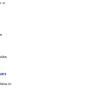
s a)
ón
ción
,
ques
ista
de