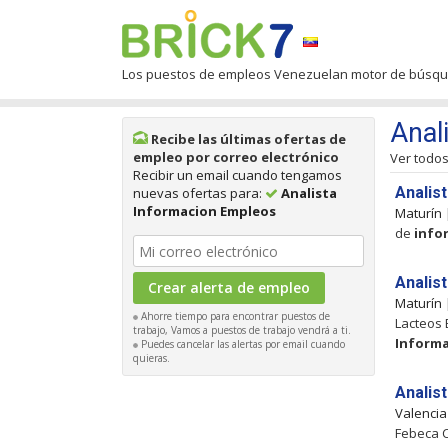
Los puestos de empleos Venezuelan motor de búsq
Anal
Recibe las últimas ofertas de
empleo por correo electrónico
Ver todo
Recibir un email cuando tengamos
Analis
nuevas ofertas para:
Analista
Informacion Empleos
Maturín
de
info
Analis
Maturín
Ahorre tiempo para encontrar puestos de
Lacteos 
trabajo, Vamos a puestos de trabajo vendrá a ti.
Inform
Puedes cancelar las alertas por email cuando
quieras.
Analis
Valenci
Febeca C