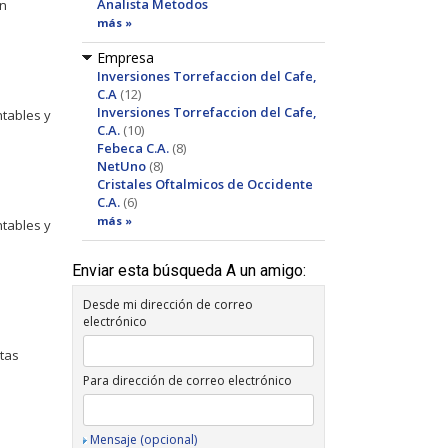
Analista Metodos
en
más »
Empresa
Inversiones Torrefaccion del Cafe,
C.A
(12)
Inversiones Torrefaccion del Cafe,
ntables y
C.A.
(10)
Febeca C.A.
(8)
NetUno
(8)
Cristales Oftalmicos de Occidente
C.A.
(6)
más »
ntables y
Enviar esta búsqueda A un amigo:
Desde mi dirección de correo
electrónico
ntas
Para dirección de correo electrónico
Mensaje (opcional)