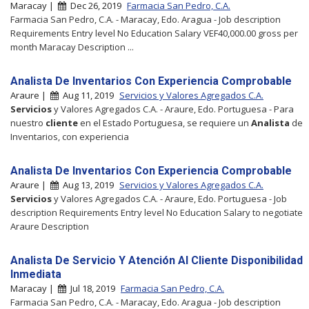
Maracay |
Dec 26, 2019
Farmacia San Pedro, C.A.
Farmacia San Pedro, C.A. - Maracay, Edo. Aragua - Job description
Requirements Entry level No Education Salary VEF40,000.00 gross per
month Maracay Description ...
Analista De Inventarios Con Experiencia Comprobable
Araure |
Aug 11, 2019
Servicios y Valores Agregados C.A.
Servicios
y Valores Agregados C.A. - Araure, Edo. Portuguesa - Para
nuestro
cliente
en el Estado Portuguesa, se requiere un
Analista
de
Inventarios, con experiencia
Analista De Inventarios Con Experiencia Comprobable
Araure |
Aug 13, 2019
Servicios y Valores Agregados C.A.
Servicios
y Valores Agregados C.A. - Araure, Edo. Portuguesa - Job
description Requirements Entry level No Education Salary to negotiate
Araure Description
Analista De Servicio Y Atención Al Cliente Disponibilidad
Inmediata
Maracay |
Jul 18, 2019
Farmacia San Pedro, C.A.
Farmacia San Pedro, C.A. - Maracay, Edo. Aragua - Job description