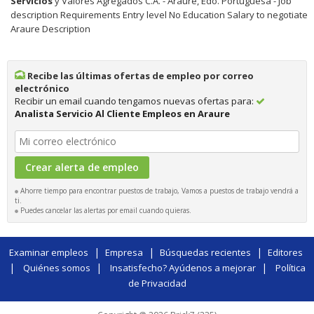
Servicios
y Valores Agregados C.A. - Araure, Edo. Portuguesa - Job
description Requirements Entry level No Education Salary to negotiate
Araure Description
Recibe las últimas ofertas de empleo por correo
electrónico
Recibir un email cuando tengamos nuevas ofertas para:
Analista Servicio Al Cliente Empleos en Araure
Ahorre tiempo para encontrar puestos de trabajo, Vamos a puestos de trabajo vendrá a
ti.
Puedes cancelar las alertas por email cuando quieras.
|
|
|
Examinar empleos
Empresa
Búsquedas recientes
Editores
|
|
|
Quiénes somos
Insatisfecho? Ayúdenos a mejorar
Política
de Privacidad