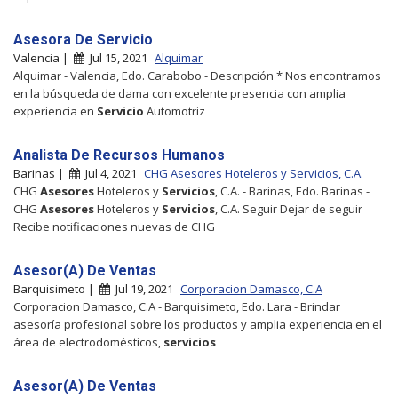
Asesora De Servicio
Valencia |
Jul 15, 2021
Alquimar
Alquimar - Valencia, Edo. Carabobo - Descripción * Nos encontramos
en la búsqueda de dama con excelente presencia con amplia
experiencia en
Servicio
Automotriz
Analista De Recursos Humanos
Barinas |
Jul 4, 2021
CHG Asesores Hoteleros y Servicios, C.A.
CHG
Asesores
Hoteleros y
Servicios
, C.A. - Barinas, Edo. Barinas -
CHG
Asesores
Hoteleros y
Servicios
, C.A. Seguir Dejar de seguir
Recibe notificaciones nuevas de CHG
Asesor(A) De Ventas
Barquisimeto |
Jul 19, 2021
Corporacion Damasco, C.A
Corporacion Damasco, C.A - Barquisimeto, Edo. Lara - Brindar
asesoría profesional sobre los productos y amplia experiencia en el
área de electrodomésticos,
servicios
Asesor(A) De Ventas