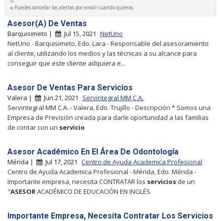
ti.
Puedes cancelar las alertas por email cuando quieras.
Asesor(A) De Ventas
Barquisimeto |
Jul 15, 2021
NetUno
NetUno - Barquisimeto, Edo. Lara - Responsable del asesoramiento
al cliente, utilizando los medios y las técnicas a su alcance para
conseguir que este cliente adquiera e...
Asesor De Ventas Para Servicios
Valera |
Jun 21, 2021
Servintegral MM C.A.
Servintegral MM C.A. - Valera, Edo. Trujillo - Descripción * Somos una
Empresa de Previsión creada para darle oportunidad a las familias
de contar con un
servicio
Asesor Académico En El Área De Odontología
Mérida |
Jul 17, 2021
Centro de Ayuda Academica Profesional
Centro de Ayuda Academica Profesional - Mérida, Edo. Mérida -
Importante empresa, necesita CONTRATAR los
servicios
de un
"
ASESOR
ACADÉMICO DE EDUCACIÓN EN INGLÉS
Importante Empresa, Necesita Contratar Los Servicios