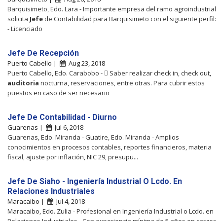
Barquisimeto, Edo. Lara - Importante empresa del ramo agroindustrial
solicita
Jefe
de Contabilidad para Barquisimeto con el siguiente perfil:
- Licenciado
Jefe De Recepción
Puerto Cabello |
Aug 23, 2018
Puerto Cabello, Edo. Carabobo -  Saber realizar check in, check out,
auditoria
nocturna, reservaciones, entre otras. Para cubrir estos
puestos en caso de ser necesario
Jefe De Contabilidad - Diurno
Guarenas |
Jul 6, 2018
Guarenas, Edo. Miranda - Guatire, Edo. Miranda - Amplios
conocimientos en procesos contables, reportes financieros, materia
fiscal, ajuste por inflación, NIC 29, presupu...
Jefe De Siaho - Ingeniería Industrial O Lcdo. En
Relaciones Industriales
Maracaibo |
Jul 4, 2018
Maracaibo, Edo. Zulia - Profesional en Ingeniería Industrial o Lcdo. en
Relaciones Industriales - Con experiencia mínima de 5 años en cargos