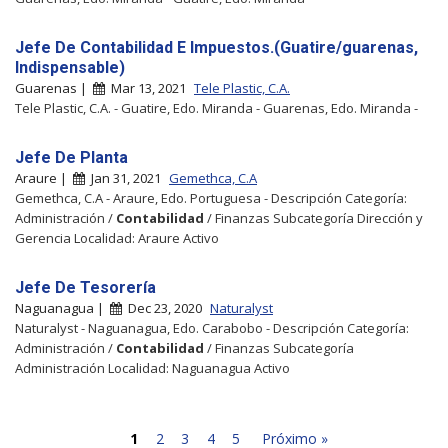
Jefe De Contabilidad E Impuestos.(Guatire/guarenas,
Indispensable)
Guarenas |
Mar 13, 2021
Tele Plastic, C.A.
Tele Plastic, C.A. - Guatire, Edo. Miranda - Guarenas, Edo. Miranda -
Jefe De Planta
Araure |
Jan 31, 2021
Gemethca, C.A
Gemethca, C.A - Araure, Edo. Portuguesa - Descripción Categoría:
Administración /
Contabilidad
/ Finanzas Subcategoría Dirección y
Gerencia Localidad: Araure Activo
Jefe De Tesorería
Naguanagua |
Dec 23, 2020
Naturalyst
Naturalyst - Naguanagua, Edo. Carabobo - Descripción Categoría:
Administración /
Contabilidad
/ Finanzas Subcategoría
Administración Localidad: Naguanagua Activo
1
2
3
4
5
Próximo »