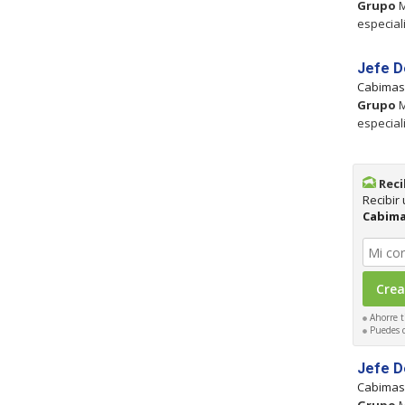
Grupo
M
especial
Jefe D
Cabima
Grupo
M
especial
Reci
Recibir
Cabim
Ahorre t
Puedes ca
Jefe D
Cabima