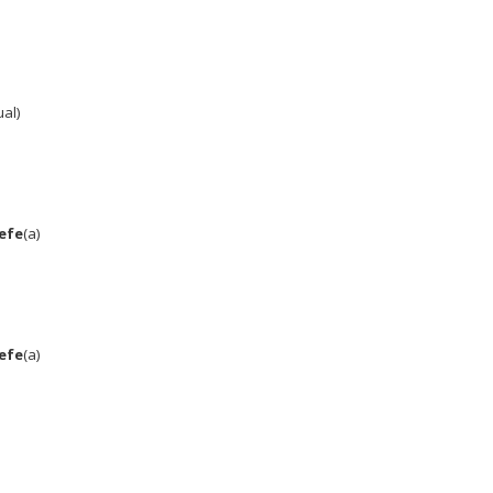
al)
Jefe
(a)
Jefe
(a)