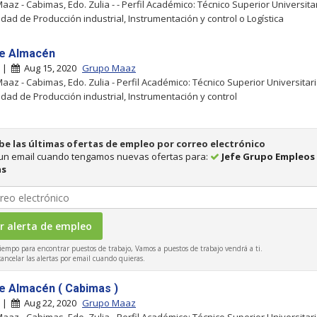
aaz - Cabimas, Edo. Zulia - - Perfil Académico: Técnico Superior Universitar
idad de Producción industrial, Instrumentación y control o Logística
e Almacén
s |
Aug 15, 2020
Grupo Maaz
aaz - Cabimas, Edo. Zulia - Perfil Académico: Técnico Superior Universitari
idad de Producción industrial, Instrumentación y control
be las últimas ofertas de empleo por correo electrónico
 un email cuando tengamos nuevas ofertas para:
Jefe Grupo Empleos
as
iempo para encontrar puestos de trabajo, Vamos a puestos de trabajo vendrá a ti.
ncelar las alertas por email cuando quieras.
e Almacén ( Cabimas )
s |
Aug 22, 2020
Grupo Maaz