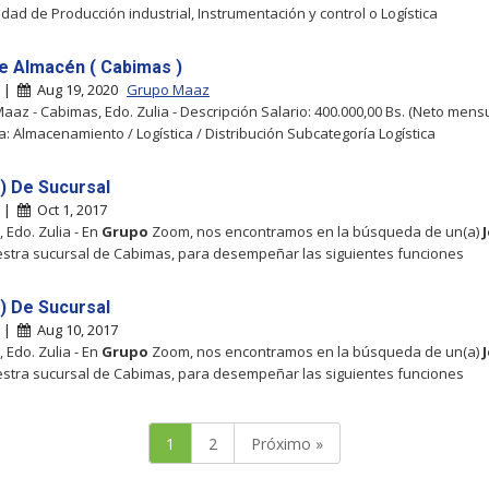
idad de Producción industrial, Instrumentación y control o Logística
e Almacén ( Cabimas )
s |
Aug 19, 2020
Grupo Maaz
aaz - Cabimas, Edo. Zulia - Descripción Salario: 400.000,00 Bs. (Neto mensu
a: Almacenamiento / Logística / Distribución Subcategoría Logística
) De Sucursal
s |
Oct 1, 2017
 Edo. Zulia - En
Grupo
Zoom, nos encontramos en la búsqueda de un(a)
stra sucursal de Cabimas, para desempeñar las siguientes funciones
) De Sucursal
s |
Aug 10, 2017
 Edo. Zulia - En
Grupo
Zoom, nos encontramos en la búsqueda de un(a)
stra sucursal de Cabimas, para desempeñar las siguientes funciones
1
2
Próximo »