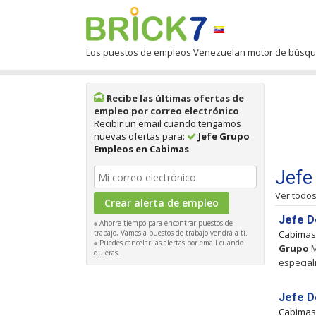
Los puestos de empleos Venezuelan motor de búsq
Recibe las últimas ofertas de
empleo por correo electrónico
Recibir un email cuando tengamos
nuevas ofertas para:
Jefe Grupo
Empleos en Cabimas
Jefe
Ver todo
Jefe D
Ahorre tiempo para encontrar puestos de
trabajo, Vamos a puestos de trabajo vendrá a ti.
Cabima
Puedes cancelar las alertas por email cuando
Grupo
M
quieras.
especial
Jefe D
Cabima