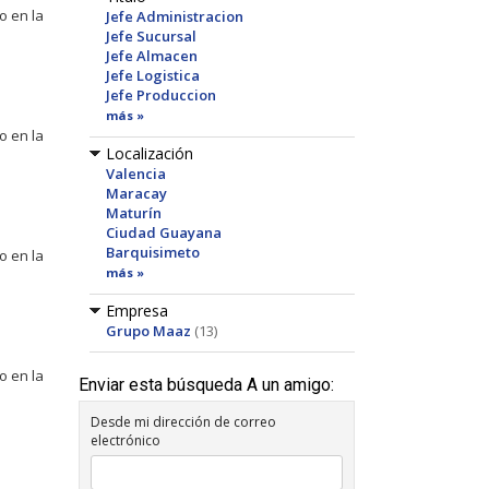
o en la
Jefe Administracion
Jefe Sucursal
Jefe Almacen
Jefe Logistica
Jefe Produccion
más »
o en la
Localización
Valencia
Maracay
Maturín
Ciudad Guayana
Barquisimeto
o en la
más »
Empresa
Grupo Maaz
(13)
o en la
Enviar esta búsqueda A un amigo:
Desde mi dirección de correo
electrónico