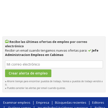
Recibe las últimas ofertas de empleo por correo
electrónico
Recibir un email cuando tengamos nuevas ofertas para:
Jefe
Administracion Empleos en Cabimas
Ahorre tiempo para encontrar puestos de trabajo, Vamos a puestos de trabajo vendrá a
ti.
Puedes cancelar las alertas por email cuando quieras.
|
|
|
Examinar empleos
Empresa
Búsquedas recientes
Editores
|
|
|
Quiénes somos
Insatisfecho? Ayúdenos a mejorar
Política