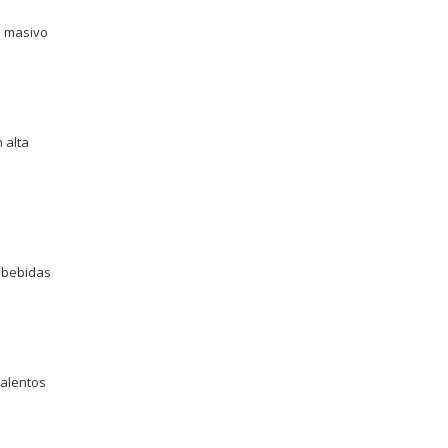
o masivo
n alta
e bebidas
talentos