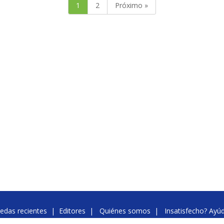
1
2
Próximo »
edas recientes
|
Editores
|
Quiénes somos
|
Insatisfecho? Ayú