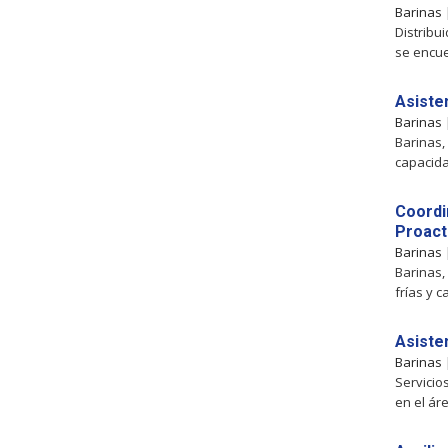
Barinas
Distribu
se encue
Asiste
Barinas
Barinas,
capacida
Coordi
Proact
Barinas
Barinas,
frías y c
Asiste
Barinas
Servicio
en el ár