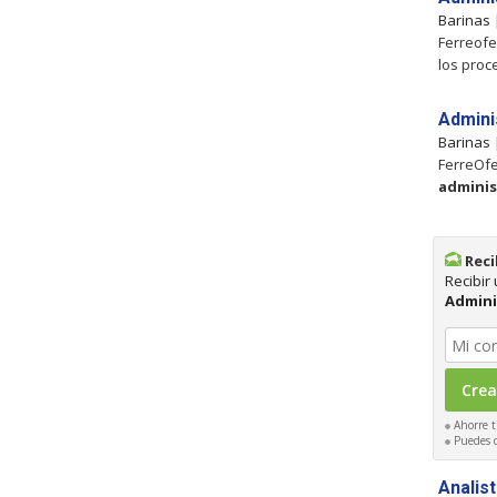
Barinas
Ferreofer
los pro
Admini
Barinas
FerreOfer
adminis
Reci
Recibir
Admini
Ahorre t
Puedes ca
Analis