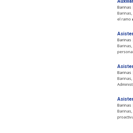
Auxilia
Barinas
Barinas,
el ramo
Asiste
Barinas
Barinas,
persona
Asiste
Barinas
Barinas,
Administ
Asiste
Barinas
Barinas,
proactiv