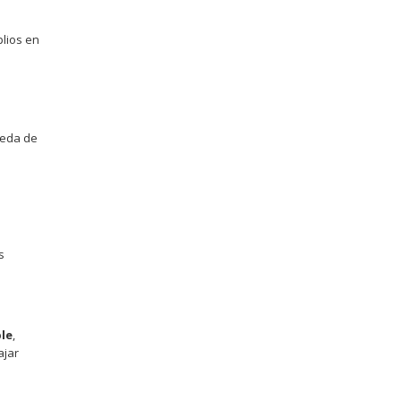
plios en
ueda de
e
s
le
,
ajar