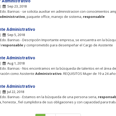
r Administrativo
 |
Sep 23, 2018
 Edo. Barinas - se solicita auxiliar en administracion con conocimientos am
administrativo
, paquete office, manejo de sistema,
responsable
nte Administrativo
 |
Sep 5, 2018
 Edo. Barinas - Descripción Importante empresa, se encuentra en la búsq
l
responsable
y comprometido para desempeñar el Cargo de Asistente
nte Administrativo
 |
Aug 1, 2018
 Edo. Barinas - Nos encontramos en la búsqueda de talentos en el área d
ración como Asistente
Administrativo
. REQUISITOS Mujer de 19 a 24 año
nte Administrativo
 |
Jul 22, 2018
 Edo. Barinas - Estamos en la búsqueda de una persona seria,
responsab
a, honesta , fiel cumplidora de sus obligaciones y con capacidad para trab