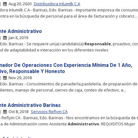
 |
Aug 20, 2020
Distribuidora Inlumilk C.A
idora Inlumilk C.A - Barinas, Edo. Barinas - Importante empresa de consum
ntra en la búsqueda de personal para el área de facturación y cobranz...
nte Administrativo
 |
Jan 6, 2019
 Edo. Barinas - Se requiere un(a) candidato(a)
Responsable
, proactivo, co
d de adaptabilidad e interacción en los diferentes niveles
nador De Operaciones Con Experiencia Mínima De 1 Año,
ivo, Responsable Y Honesto
 |
Nov 29, 2018
 Edo. Barinas - Conocimientos de panadería,pastelería, de preparación d
alientes, manejo de personal, cierres de caja, conteo de efectivo, a...
nte Administrativo Barinas
 |
Oct 8, 2018
Servicios Reflym CA
s Reflym CA - Barinas, Edo. Barinas - Nos encontramos en la búsqueda de 
ea de Administración como Asistente
Administrativo
. REQUISITOS Mujer