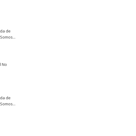
eda de
Somos...
l No
eda de
Somos...