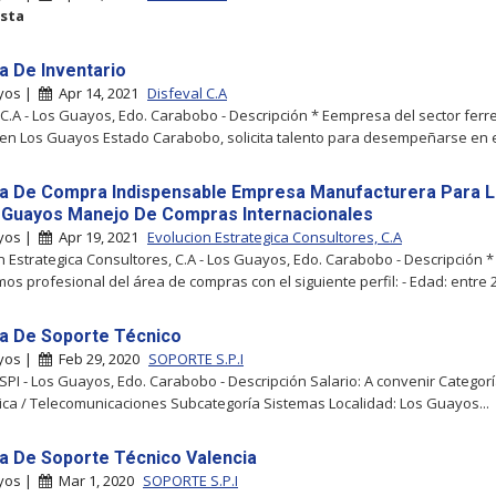
ista
ta De Inventario
yos |
Apr 14, 2021
Disfeval C.A
 C.A - Los Guayos, Edo. Carabobo - Descripción * Eempresa del sector ferr
en Los Guayos Estado Carabobo, solicita talento para desempeñarse en el 
ta De Compra Indispensable Empresa Manufacturera Para 
 Guayos Manejo De Compras Internacionales
yos |
Apr 19, 2021
Evolucion Estrategica Consultores, C.A
n Estrategica Consultores, C.A - Los Guayos, Edo. Carabobo - Descripción *
os profesional del área de compras con el siguiente perfil: - Edad: entre 2.
ta De Soporte Técnico
yos |
Feb 29, 2020
SOPORTE S.P.I
SPI - Los Guayos, Edo. Carabobo - Descripción Salario: A convenir Categorí
ica / Telecomunicaciones Subcategoría Sistemas Localidad: Los Guayos...
ta De Soporte Técnico Valencia
yos |
Mar 1, 2020
SOPORTE S.P.I