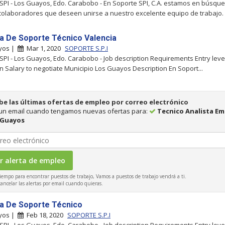
SPI - Los Guayos, Edo. Carabobo - En Soporte SPI, C.A. estamos en búsqu
olaboradores que deseen unirse a nuestro excelente equipo de trabajo. 
ta De Soporte Técnico Valencia
yos |
Mar 1, 2020
SOPORTE S.P.I
SPI - Los Guayos, Edo. Carabobo - Job description Requirements Entry leve
n Salary to negotiate Municipio Los Guayos Description En Soport...
be las últimas ofertas de empleo por correo electrónico
 un email cuando tengamos nuevas ofertas para:
Tecnico Analista E
 Guayos
iempo para encontrar puestos de trabajo, Vamos a puestos de trabajo vendrá a ti.
ncelar las alertas por email cuando quieras.
ta De Soporte Técnico
yos |
Feb 18, 2020
SOPORTE S.P.I