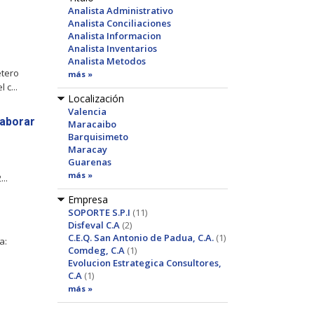
Analista Administrativo
Analista Conciliaciones
Analista Informacion
Analista Inventarios
Analista Metodos
etero
más »
c...
Localización
Valencia
Laborar
Maracaibo
Barquisimeto
Maracay
Guarenas
más »
..
Empresa
SOPORTE S.P.I
(11)
Disfeval C.A
(2)
C.E.Q. San Antonio de Padua, C.A.
(1)
a:
Comdeg, C.A
(1)
Evolucion Estrategica Consultores,
C.A
(1)
más »