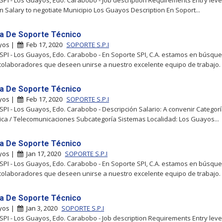
SPI - Los Guayos, Edo. Carabobo - Job description Requirements Entry leve
n Salary to negotiate Municipio Los Guayos Description En Soport...
ta De Soporte Técnico
yos |
Feb 17, 2020
SOPORTE S.P.I
SPI - Los Guayos, Edo. Carabobo - En Soporte SPI, C.A. estamos en búsqu
olaboradores que deseen unirse a nuestro excelente equipo de trabajo. 
ta De Soporte Técnico
yos |
Feb 17, 2020
SOPORTE S.P.I
SPI - Los Guayos, Edo. Carabobo - Descripción Salario: A convenir Categorí
ica / Telecomunicaciones Subcategoría Sistemas Localidad: Los Guayos...
ta De Soporte Técnico
yos |
Jan 17, 2020
SOPORTE S.P.I
SPI - Los Guayos, Edo. Carabobo - En Soporte SPI, C.A. estamos en búsqu
olaboradores que deseen unirse a nuestro excelente equipo de trabajo. 
ta De Soporte Técnico
yos |
Jan 3, 2020
SOPORTE S.P.I
SPI - Los Guayos, Edo. Carabobo - Job description Requirements Entry leve