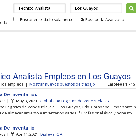
Buscar en el título solamente
Búsqueda Avanzada
ueda
ico Analista Empleos en Los Guayos
s los empleos
|
Mostrar nuevos puestos de trabajo
Empleos 1 - 15
ta De Inventarios
yos |
May 3, 2021
Global Uno Logistics de Venezuela, c.a.
no Logistics de Venezuela, c.a. - Los Guayos, Edo. Carabobo - Importante
s
de almacenamiento e inventarios varios. * Profesional ético y honesto
ta De Inventario
yos |
Apr 14, 2021
Disfeval C.A