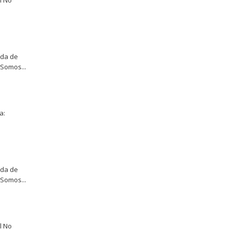
l No
eda de
Somos...
a:
eda de
Somos...
l No