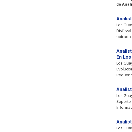
de
Anal
Analis
Los Gua
Disfeval
ubicada 
Analis
En Los
Los Gua
Evolucio
Requerim
Analis
Los Gua
Soporte 
Informát
Analis
Los Gua