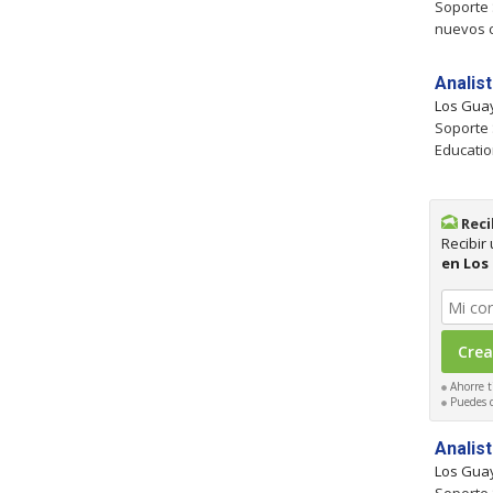
Soporte 
nuevos c
Analis
Los Gua
Soporte 
Educatio
Reci
Recibir
en Los
Ahorre t
Puedes ca
Analis
Los Gua