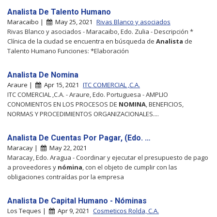
Analista De Talento Humano
Maracaibo |
May 25, 2021
Rivas Blanco y asociados
Rivas Blanco y asociados - Maracaibo, Edo. Zulia - Descripción *
Clínica de la ciudad se encuentra en búsqueda de
Analista
de
Talento Humano Funciones: *Elaboración
Analista De Nomina
Araure |
Apr 15, 2021
ITC COMERCIAL ,C.A.
ITC COMERCIAL ,C.A. - Araure, Edo. Portuguesa - AMPLIO
CONOMIENTOS EN LOS PROCESOS DE
NOMINA
, BENEFICIOS,
NORMAS Y PROCEDIMIENTOS ORGANIZACIONALES....
Analista De Cuentas Por Pagar, (Edo. …
Maracay |
May 22, 2021
Maracay, Edo. Aragua - Coordinar y ejecutar el presupuesto de pago
a proveedores y
nómina
, con el objeto de cumplir con las
obligaciones contraídas por la empresa
Analista De Capital Humano - Nóminas
Los Teques |
Apr 9, 2021
Cosmeticos Rolda, C.A.