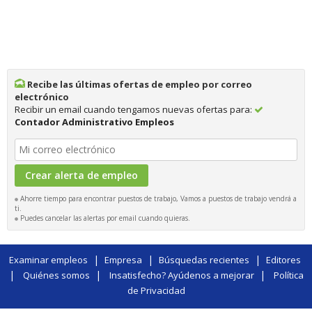
Recibe las últimas ofertas de empleo por correo
electrónico
Recibir un email cuando tengamos nuevas ofertas para:
Contador Administrativo Empleos
Ahorre tiempo para encontrar puestos de trabajo, Vamos a puestos de trabajo vendrá a
ti.
Puedes cancelar las alertas por email cuando quieras.
|
|
|
Examinar empleos
Empresa
Búsquedas recientes
Editores
|
|
|
Quiénes somos
Insatisfecho? Ayúdenos a mejorar
Política
de Privacidad