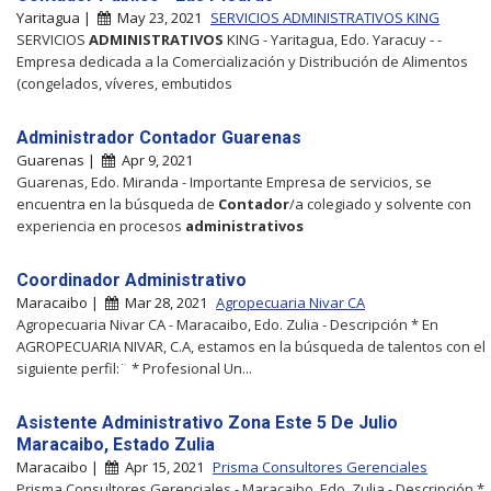
Yaritagua |
May 23, 2021
SERVICIOS ADMINISTRATIVOS KING
SERVICIOS
ADMINISTRATIVOS
KING - Yaritagua, Edo. Yaracuy - -
Empresa dedicada a la Comercialización y Distribución de Alimentos
(congelados, víveres, embutidos
Administrador Contador Guarenas
Guarenas |
Apr 9, 2021
Guarenas, Edo. Miranda - Importante Empresa de servicios, se
encuentra en la búsqueda de
Contador
/a colegiado y solvente con
experiencia en procesos
administrativos
Coordinador Administrativo
Maracaibo |
Mar 28, 2021
Agropecuaria Nivar CA
Agropecuaria Nivar CA - Maracaibo, Edo. Zulia - Descripción * En
AGROPECUARIA NIVAR, C.A, estamos en la búsqueda de talentos con el
siguiente perfil:¨ * Profesional Un...
Asistente Administrativo Zona Este 5 De Julio
Maracaibo, Estado Zulia
Maracaibo |
Apr 15, 2021
Prisma Consultores Gerenciales
Prisma Consultores Gerenciales - Maracaibo, Edo. Zulia - Descripción *