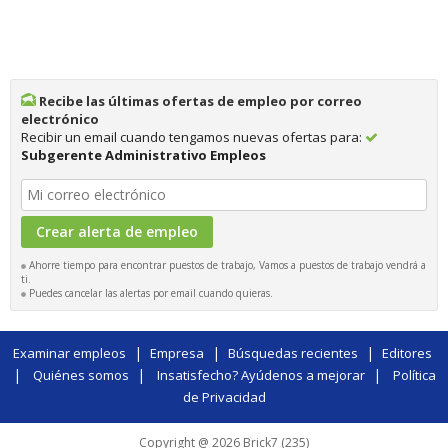
Recibe las últimas ofertas de empleo por correo
electrónico
Recibir un email cuando tengamos nuevas ofertas para:
Subgerente Administrativo Empleos
Ahorre tiempo para encontrar puestos de trabajo, Vamos a puestos de trabajo vendrá a
ti.
Puedes cancelar las alertas por email cuando quieras.
|
|
|
Examinar empleos
Empresa
Búsquedas recientes
Editores
|
|
|
Quiénes somos
Insatisfecho? Ayúdenos a mejorar
Política
de Privacidad
Copyright @ 2026 Brick7 (235)