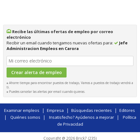
Recibe las últimas ofertas de empleo por correo
electrónico
Recibir un email cuando tengamos nuevas ofertas para:
Jefe
Administracion Empleos en Carora
Ahorre tiempo para encontrar puestos de trabajo, Vamos a puestos de trabajo vendrá a
ti.
Puedes cancelar las alertas por email cuando quieras.
|
|
|
Examinar empleos
Empresa
Búsquedas recientes
Editores
|
|
|
Quiénes somos
Insatisfecho? Ayúdenos a mejorar
Política
de Privacidad
Copyright @ 2026 Brick7 (235)