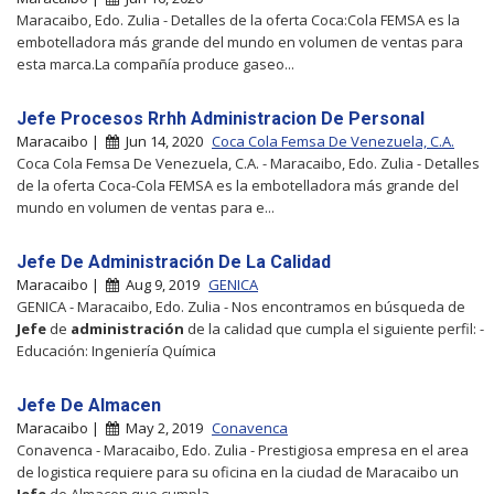
Maracaibo, Edo. Zulia - Detalles de la oferta Coca:Cola FEMSA es la
embotelladora más grande del mundo en volumen de ventas para
esta marca.La compañía produce gaseo...
Jefe Procesos Rrhh Administracion De Personal
Maracaibo |
Jun 14, 2020
Coca Cola Femsa De Venezuela, C.A.
Coca Cola Femsa De Venezuela, C.A. - Maracaibo, Edo. Zulia - Detalles
de la oferta Coca-Cola FEMSA es la embotelladora más grande del
mundo en volumen de ventas para e...
Jefe De Administración De La Calidad
Maracaibo |
Aug 9, 2019
GENICA
GENICA - Maracaibo, Edo. Zulia - Nos encontramos en búsqueda de
Jefe
de
administración
de la calidad que cumpla el siguiente perfil: -
Educación: Ingeniería Química
Jefe De Almacen
Maracaibo |
May 2, 2019
Conavenca
Conavenca - Maracaibo, Edo. Zulia - Prestigiosa empresa en el area
de logistica requiere para su oficina en la ciudad de Maracaibo un
Jefe
de Almacen que cumpla